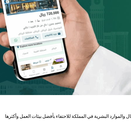
EHA Gala Award” في يوم 16 يوليو 2025، حيث اجتمع نخبة من قادة الأعمال والموارد البشرية في المملكة للاحتفاء بأفضل بيئات العمل وأكثرها