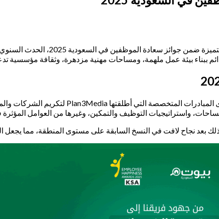
وسط أجواء ملؤها الفخر والاعتزاز، توج
دائم ببناء بيئة عمل ملهمة، ومساحات مهنية مزدهرة، وثقافة مؤسسية تدعم 
هي إحدى المبادرات المتخصصة التي 
احات، واستراتيجيات التوظيف والتمكين، وغيرها من العوامل المؤثرة في
ك بعد نجاح لافت في النسخ السابقة على مستوى المنطقة، مما يجعل الفوز 