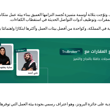
توّجت بثلاثة أوسمة متميزة تُجسد التزامها العميق ببناء بيئة عمل متك
 المقرات، وتوظيف أدوات التواصل الحديثة في استقطاب الكفاءات.
ية في المملكة، وكواحدة من أفضل بيئات العمل وأكثرها ابتكارًا واهتمامًا
Best Company to ، حصلت بيوت السعودية على جائزة البرونز، وهو اعتراف رسمي بجودة بيئة 