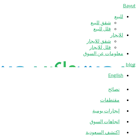
Bayut
للبيع
شقق للبيع
فلل للبيع
للايجار
شقق للايجار
فلل للايجار
معلومات عن السوق
blog
English
نصائح
مقتطفات
إيجارات يومية
اتجاهات السوق
اكتشف السعودية