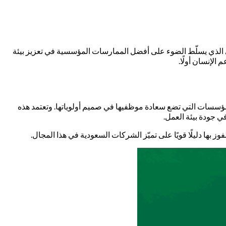
ت بيوت السعودية بثلاث جوائز متميزة ضمن جوائز سعادة الموظفين في السعودية 2025، الحدث السنوي الذي يسلّط الضوء على أفضل الممارسات المؤسسية في تعزيز بيئة
الإنسان أولًا.
أطلقتها Plan3Media لتكريم الشركات والمؤسسات التي تضع سعادة موظفيها في صميم أولوياتها. وتعتمد هذه
 جودة بيئة العمل.
بها دليلًا قويًا على تميّز الشركات السعودية في هذا المجال.