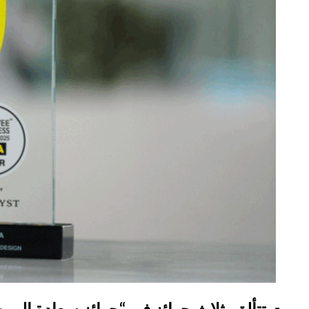
بيوت تتألق بثلاث جوائز في “جوائز سعادة الموظفي