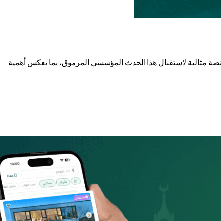
في فندق هوليداي إن الرياض – القصر (Holiday Inn Riyadh – Al Qasr). وقد شكّل المكان منصة مثالية لاستقبال هذا الحدث المؤسسي المرموق، بما يعكس أهمية