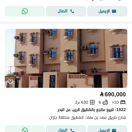
اتصال
الإيميل
⃁
690,000
10+
6
630 م2
1022- للبيع منتجع بالشقيق قريب من البحر
شارع طريق سعد بن معاذ، الشقيق منطقة جازان
اتصال
الإيميل