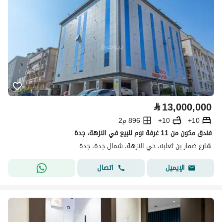
⃁
13,000,000
10+
10+
896 م2
فندق مكون من 11 غرفة نوم للبيع في النزهة، جدة
شارع ضمار بن ثعلبه، حي النزهة، شمال جدة، جدة
اتصال
الإيميل