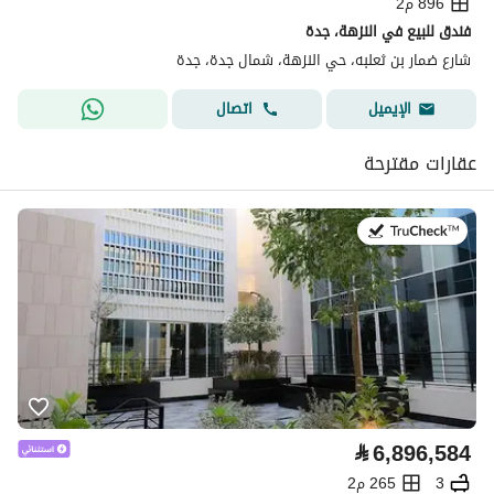
896 م2
فندق للبيع في النزهة، جدة
شارع ضمار بن ثعلبه، حي النزهة، شمال جدة، جدة
اتصال
الإيميل
عقارات مقترحة
في:1 أغسطس 2026
⃁
6,896,584
3
265 م2