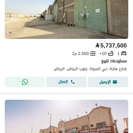
⃁
5,737,500
1
10+
2,550 م2
مستودعات للبيع
شارع منارة، حي المروة، جنوب الرياض، الرياض
اتصال
الإيميل