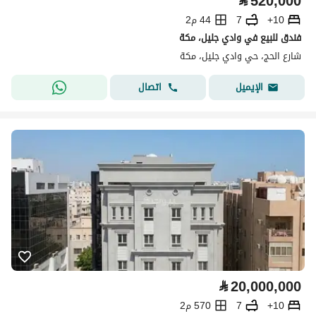
⃁
520,000
10+
7
44 م2
فندق للبيع في وادي جليل، مكة
شارع الحج، حي وادي جليل، مكة
اتصال
الإيميل
⃁
20,000,000
10+
7
570 م2