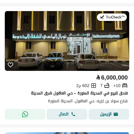
في:22 يوليو 2026
⃁
6,000,000
10+
7
602 م2
فندق للبيع في المدينة المنورة – حي العاقول شرق المدينة
شارع سواد بن غزيه، حي العاقول، المدينة المنورة
اتصال
الإيميل