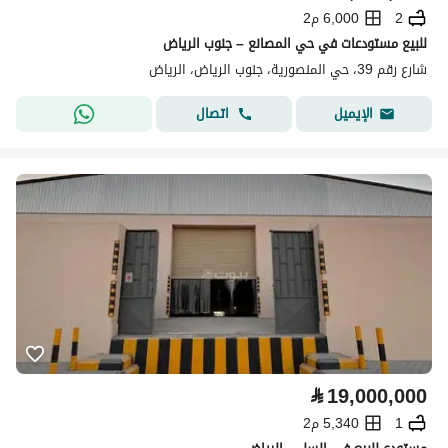
2
6,000 م2
للبيع مستودعات في حي المصانع – جنوب الرياض
شارع رقم 39، حي المنصورية، جنوب الرياض، الرياض
اتصال
الإيميل
⃁
19,000,000
1
5,340 م2