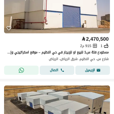
⃁
2,470,500
1
915 م2
مستودع فئة س1 للبيع او للإيجار في حي النظيم – موقع استراتيجي وإمكانية التبريد
شارع س، حي النظيم، شرق الرياض، الرياض
اتصال
الإيميل