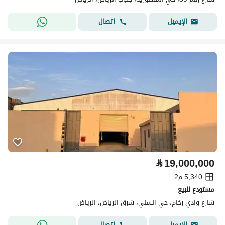
اتصال
الإيميل
⃁
19,000,000
5,340 م2
مستودع للبيع
شارع وادي رخام، حي السلي، شرق الرياض، الرياض
اتصال
الإيميل