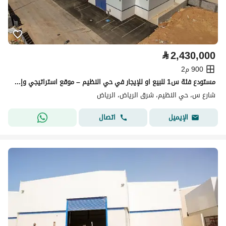
⃁
2,430,000
900 م2
مستودع فئة س1 للبيع او للإيجار في حي النظيم – موقع استراتيجي وإمكانية التبريد
شارع س، حي النظيم، شرق الرياض، الرياض
اتصال
الإيميل