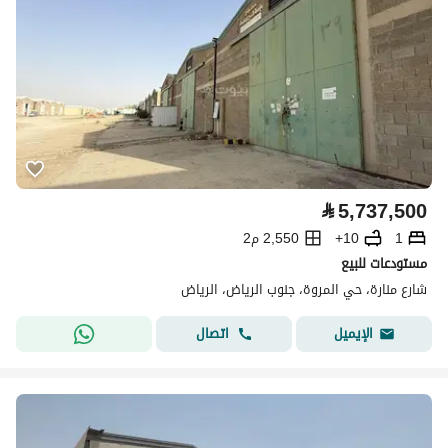
⃁
5,737,500
1
10+
2,550 م2
مستودعات للبيع
شارع منارة، حي المروة، جنوب الرياض، الرياض
اتصال
الإيميل