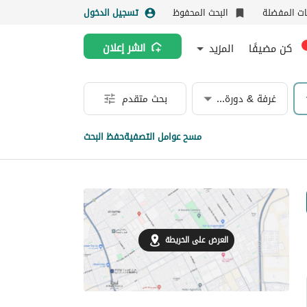
نات المفضلة
البحث المحفوظ
تسجيل الدخول
كن مضيفًا
المزيد
انشر إعلان
غرفة & دورة مياه
بحث متقدم
مسح عوامل التصفية
حفظ البحث
العرض على الخريطة