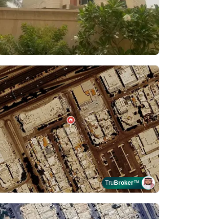
Tru
Broker
™