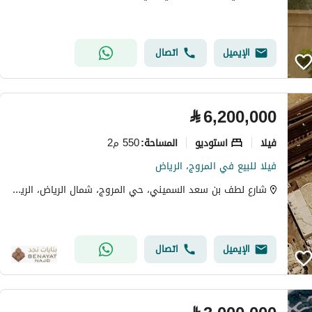
الإيميل
اتصال
⃁
6,200,000
فیلا
استوديو
550 م2
المساحة
:
فيلا للبيع في المروج، الرياض
شارع لطف بن سعد السميني، حي المروج، شمال الرياض، الرياض
الإيميل
اتصال