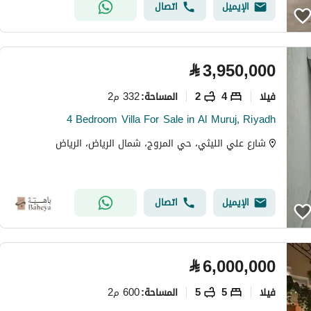
الإيميل
اتصال
⃁
3,950,000
فیلا
4
2
332 م2
المساحة
:
4 Bedroom Villa For Sale in Al Muruj, Riyadh
شارع علي الليثي، حي المروج، شمال الرياض، الرياض
الإيميل
اتصال
⃁
6,000,000
فیلا
5
5
600 م2
المساحة
: