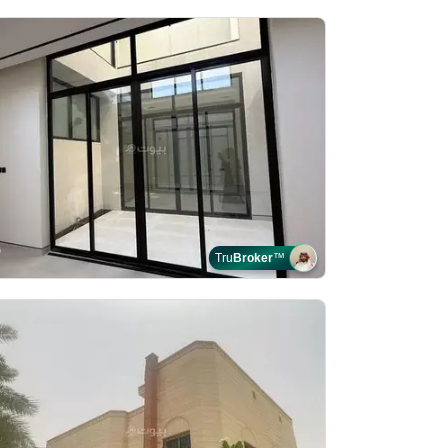
Tru
Broker
™