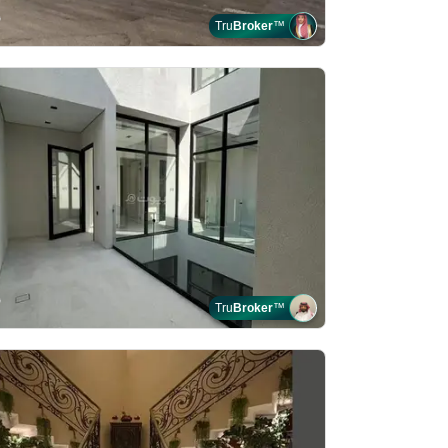
Tru
Broker
™
Tru
Broker
™