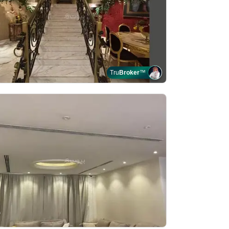
Tru
Broker
™