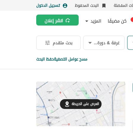
نات المفضلة
البحث المحفوظ
تسجيل الدخول
كن مضيفًا
المزيد
انشر إعلان
غرفة & دورة مياه
بحث متقدم
مسح عوامل التصفية
حفظ البحث
العرض على الخريطة