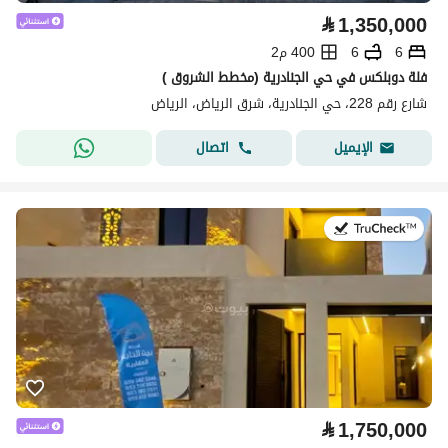
⃁
1,350,000
6
6
400 م2
فلة دوبلكس في حي الجنادرية (مخطط الشروق )
شارع رقم 228، حي الجنادرية، شرق الرياض، الرياض
اتصال
الإيميل
في:23 يوليو 2026
⃁
1,750,000