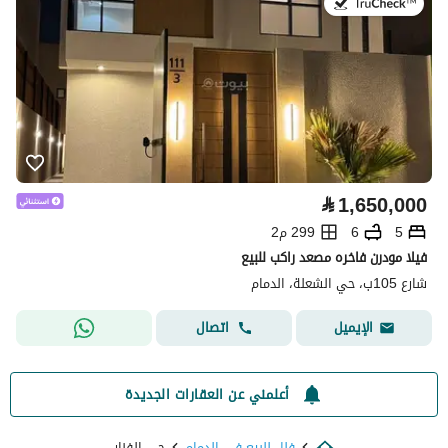
في:26 يوليو 2026
⃁
1,650,000
5
6
299 م2
فيلا مودرن فاخره مصعد راكب للبيع
شارع 105ب، حي الشعلة، الدمام
اتصال
الإيميل
أعلمني عن العقارات الجديدة
فلل للبيع في الدمام
حي الفنار