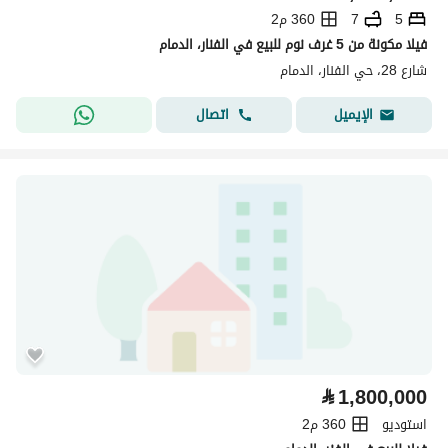
5
7
360 م2
فيلا مكونة من 5 غرف نوم للبيع في الفنار، الدمام
شارع 28، حي الفنار، الدمام
اتصال
الإيميل
⃁
1,800,000
استوديو
360 م2