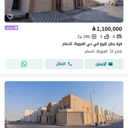
⃁
1,100,000
6
5
286 م2
فيلا بطن للبيع في حي العروبة، الدمام
شارع 2أ، العروبة، الدمام
اتصال
الإيميل