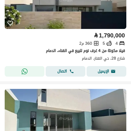
⃁
1,790,000
4
5
360 م2
فيلا مكونة من 4 غرف نوم للبيع في الفناء، الدمام
شارع 28، حي الفنار، الدمام
اتصال
الإيميل