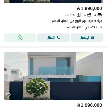
⃁
1,990,000
4
6
360 م2
فيلا 4 غرف نوم للبيع في الفنار، الدمام
شارع 28، حي الفنار، الدمام
اتصال
الإيميل
⃁
1,990,000