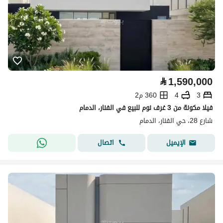
⃁
1,590,000
3
4
360 م2
فيلا مكونة من 3 غرف نوم للبيع في الفنار، الدمام
شارع 28، حي الفنار، الدمام
اتصال
الإيميل