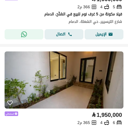
5
4
366 م2
فيلا مكونة من 5 غرف نوم للبيع في الشلّح، الدمام
شارع التيسيير، حي الشعلة، الدمام
اتصال
الإيميل
⃁
1,950,000
6
4
365 م2