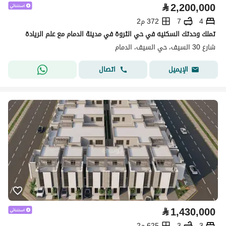
⃁
2,200,000
4
7
372 م2
تملك وحدتك السكنيه في حي الثروة في مدينة الدمام مع علم الريادة
شارع 30 السيف، حي السيف، الدمام
اتصال
الإيميل
⃁
1,430,000
3
3
625 م2