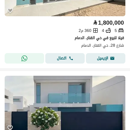
⃁
1,800,000
5
4
360 م2
فيلا للبيع في حي الفنار، الدمام
شارع 28، حي الفنار، الدمام
اتصال
الإيميل