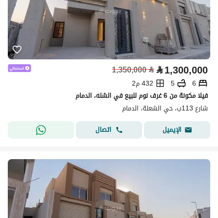
⃁
1,300,000
1,350,000
⃁
6
5
432 م2
فيلا مكونة من 6 غرف نوم للبيع في الشله، الدمام
شارع 113ب، حي الشعلة، الدمام
اتصال
الإيميل