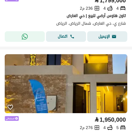
⃁
1,799,000
4
4
236 م2
تاون هاوس أرضي للبيع | حي العارض
شارع ي، حي العارض، شمال الرياض، الرياض
اتصال
الإيميل
⃁
1,950,000
5
4
276 م2