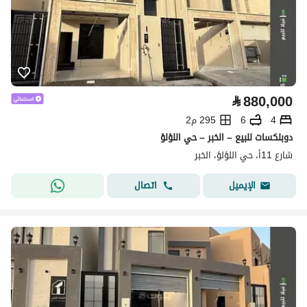
⃁
880,000
4
6
295 م2
دوبلكسات للبيع – الخبر – حي اللؤلؤ
شارع 11أ، حي اللؤلؤ، الخبر
اتصال
الإيميل