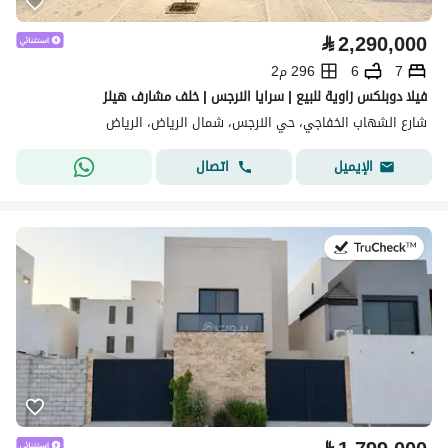
⃁
2,290,000
7
6
296 م2
فيلا دوبلكس زاوية للبيع | سرايا النرجس | خلف مشارف هيلز
شارع الشهاب الخفاجي، حي النرجس، شمال الرياض، الرياض
اتصال
الإيميل
في:27 يوليو 2026