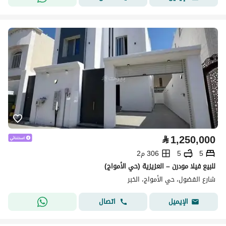
⃁
1,250,000
5
5
306 م2
للبيع فيلا مودرن – العزيزية (حي الأمواج)
شارع الفضول، حي الأمواج، الخبر
اتصال
الإيميل