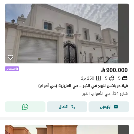
⃁
900,000
5
5
250 م2
فيلا دوبلكس للبيع في الخبر – حي العزيزية (حي أمواج)
شارع 14أ، حي الأمواج، الخبر
اتصال
الإيميل