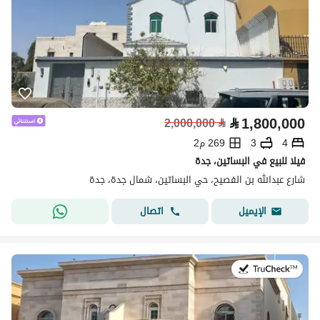
⃁
1,800,000
2,000,000
⃁
4
3
269 م2
فيلا للبيع في البساتين، جدة
شارع عبدالله بن الفصيح، حي البساتين، شمال جدة، جدة
اتصال
الإيميل
في:27 يوليو 2026