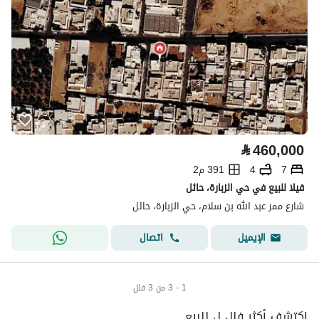
⃁
460,000
7
4
391 م2
فيلا للبيع في حي الزبارة، حائل
شارع ممر عبد الله بن سلام، حي الزبارة، حائل
اتصال
الإيميل
1 - 3 من 3 فلل
إكتشف أكثر فلل ل للبيع