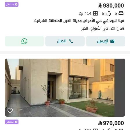
⃁
980,000
5
5
414 م2
فيلا للبيع في حي الأمواج, مدينة الخبر, المنطقة الشرقية
شارع 29، حي الأمواج، الخبر
اتصال
الإيميل
⃁
970,000