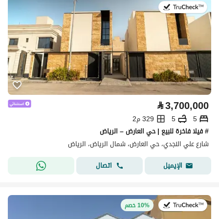
في:27 يوليو 2026
⃁
3,700,000
5
5
329 م2
# فيلا فاخرة للبيع | حي العارض – الرياض
شارع علي النجدي، حي العارض، شمال الرياض، الرياض
اتصال
الإيميل
في:27 يوليو 2026
10% خصم