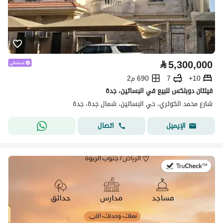
⃁
5,300,000
10+
7
690 م2
فيلتان دوبلكس للبيع في البساتين، جدة
شارع محمد الكوثري، حي البساتين، شمال جدة، جدة
اتصال
الإيميل
في:20 يوليو 2026