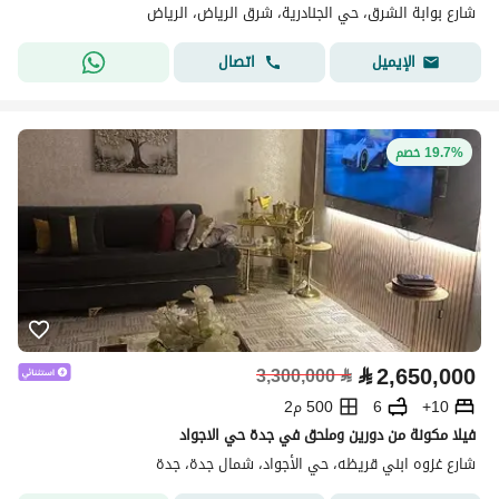
شارع بوابة الشرق، حي الجنادرية، شرق الرياض، الرياض
اتصال
الإيميل
19.7% خصم
⃁
2,650,000
3,300,000
⃁
10+
6
500 م2
فيلا مكونة من دورين وملحق في جدة حي الاجواد
شارع غزوه ابني قريظه، حي الأجواد، شمال جدة، جدة