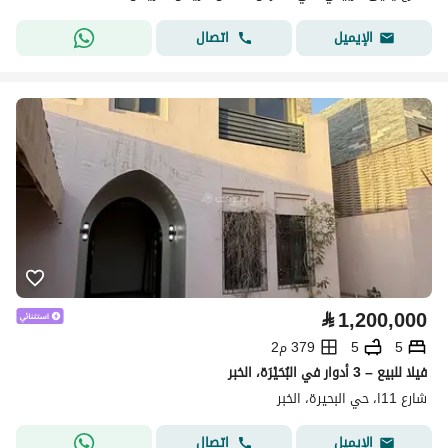
اتصال
الإيميل
⃁
1,200,000
5
5
379 م2
فيلا للبيع – 3 أدوار في البُحَيْرَة، الخبر
شارع 11ا، حي البحيرة، الخبر
اتصال
الإيميل