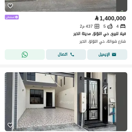
⃁
1,400,000
4
5
437 م2
فيلا للبيع, حي اللؤلؤ, مدينة الخبر
شارع شوالة، حي اللؤلؤ، الخبر
اتصال
الإيميل