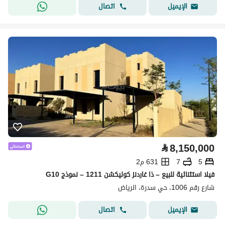
اتصال
الإيميل
⃁
8,150,000
5
7
631 م2
فيلا استثنائية للبيع – ذا غاردنز كوليكشن 1211 – نموذج G10
شارع رقم 1006، حي سدرة، الرياض
اتصال
الإيميل