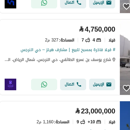
الإيميل
اتصال
⃁
4,750,000
فیلا
4
7
327 م2
المساحة
:
# فيلا فاخرة بمسبح للبيع | مشارف هيلز – حي النرجس
شارع يوسف بن عمرو الطائفي، حي النرجس، شمال الرياض، الرياض
الإيميل
اتصال
⃁
23,000,000
فیلا
10+
9
1,160 م2
المساحة
: