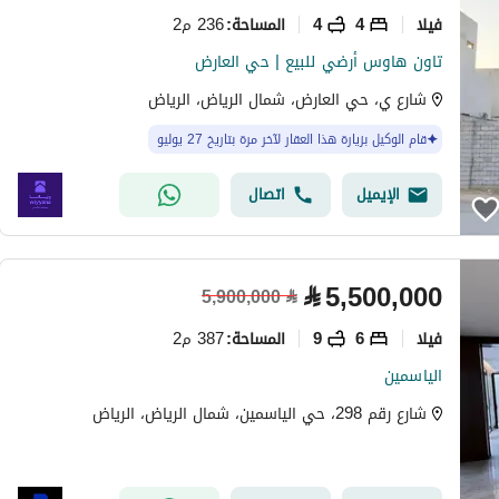
فیلا
4
4
236 م2
المساحة
:
تاون هاوس أرضي للبيع | حي العارض
شارع ي، حي العارض، شمال الرياض، الرياض
قام الوكيل بزيارة هذا العقار لآخر مرة بتاريخ 27 يوليو
الإيميل
اتصال
⃁
5,500,000
5,900,000
⃁
فیلا
6
9
387 م2
المساحة
:
الياسمين
شارع رقم 298، حي الياسمين، شمال الرياض، الرياض