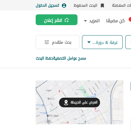
نات المفضلة
البحث المحفوظ
تسجيل الدخول
كن مضيفًا
المزيد
انشر إعلان
بحث متقدم
غرفة & دورة مياه
مسح عوامل التصفية
حفظ البحث
العرض على الخريطة