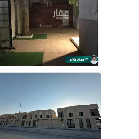
Tru
Broker
™