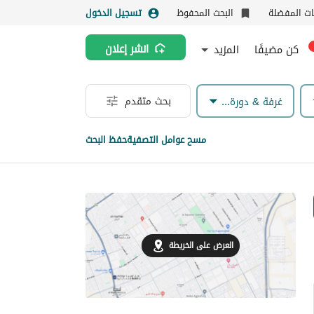
نات المفضلة
البحث المحفوظ
تسجيل الدخول
كن مضيفًا
المزيد
انشر إعلان
بحث متقدم
غرفة & دورة مياه
مسح عوامل التصفية
حفظ البحث
العرض على الخريطة