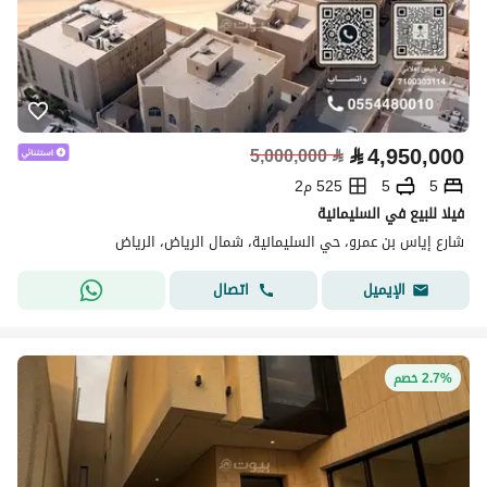
⃁
4,950,000
5,000,000
⃁
5
5
525 م2
فيلا للبيع في السليمانية
شارع إياس بن عمرو، حي السليمانية، شمال الرياض، الرياض
اتصال
الإيميل
2.7% خصم