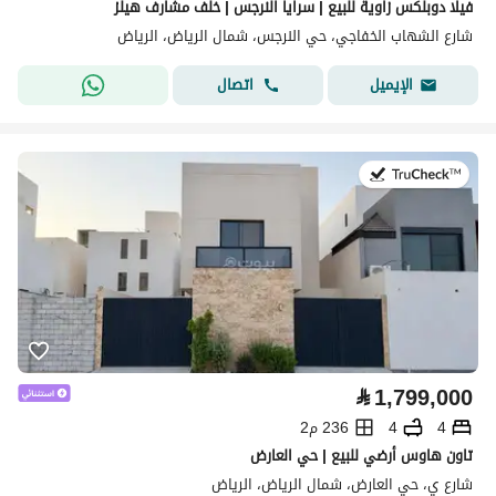
فيلا دوبلكس زاوية للبيع | سرايا النرجس | خلف مشارف هيلز
شارع الشهاب الخفاجي، حي النرجس، شمال الرياض، الرياض
اتصال
الإيميل
في:27 يوليو 2026
⃁
1,799,000
4
4
236 م2
تاون هاوس أرضي للبيع | حي العارض
شارع ي، حي العارض، شمال الرياض، الرياض