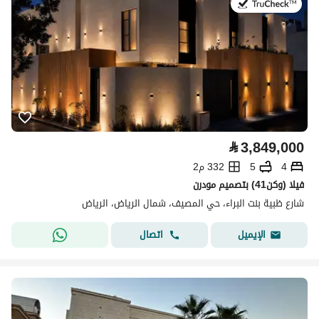
في:9 يوليو 2026
⃁
3,849,000
4
5
332 م2
فيلا (وكن41) بتصميم مودرن
شارع ظبية بنت البراء، حي المصيف، شمال الرياض، الرياض
اتصال
الإيميل