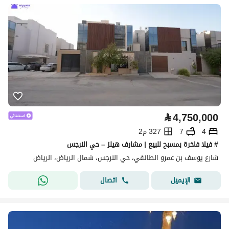
⃁
4,750,000
4
7
327 م2
# فيلا فاخرة بمسبح للبيع | مشارف هيلز – حي النرجس
شارع يوسف بن عمرو الطائفي، حي النرجس، شمال الرياض، الرياض
اتصال
الإيميل