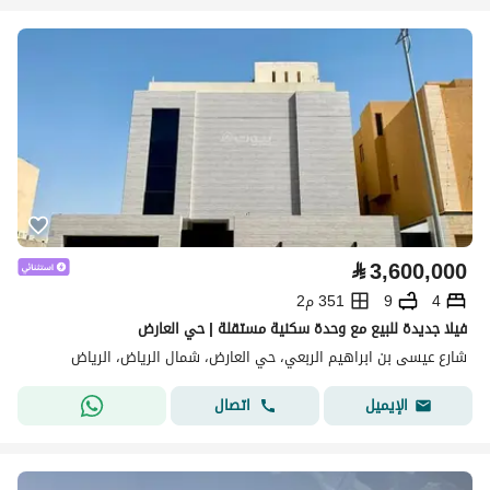
⃁
3,600,000
4
9
351 م2
فيلا جديدة للبيع مع وحدة سكنية مستقلة | حي العارض
شارع عيسى بن ابراهيم الربعي، حي العارض، شمال الرياض، الرياض
اتصال
الإيميل