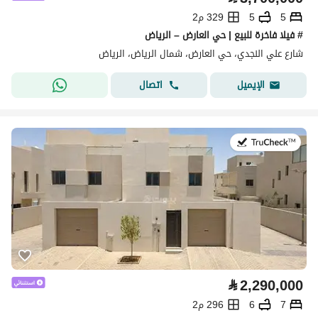
5
5
329 م2
# فيلا فاخرة للبيع | حي العارض – الرياض
شارع علي النجدي، حي العارض، شمال الرياض، الرياض
اتصال
الإيميل
في:28 يوليو 2026
⃁
2,290,000
7
6
296 م2