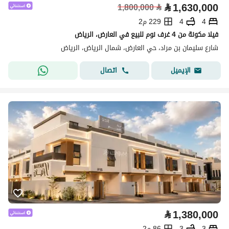
⃁
1,630,000
1,800,000
⃁
4
4
229 م2
فيلا مكونة من 4 غرف نوم للبيع في العارض، الرياض
شارع سليمان بن مراد، حي العارض، شمال الرياض، الرياض
اتصال
الإيميل
⃁
1,380,000
3
3
86 م2