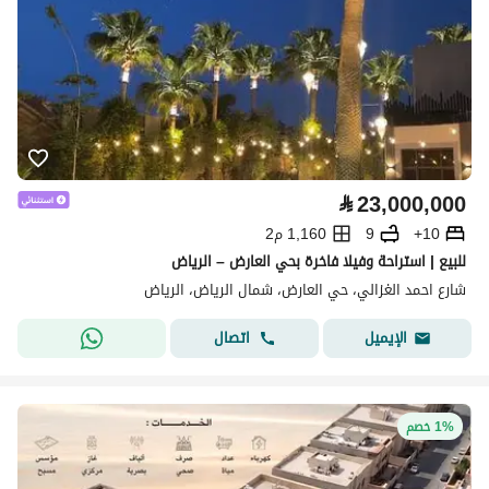
⃁
23,000,000
10+
9
1,160 م2
للبيع | استراحة وفيلا فاخرة بحي العارض – الرياض
شارع احمد الغزالي، حي العارض، شمال الرياض، الرياض
اتصال
الإيميل
1% خصم