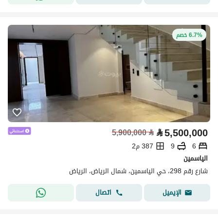
6.7% خصم
⃁
5,500,000
5,900,000
⃁
6
9
387 م2
الياسمين
شارع رقم 298، حي الياسمين، شمال الرياض، الرياض
اتصال
الإيميل