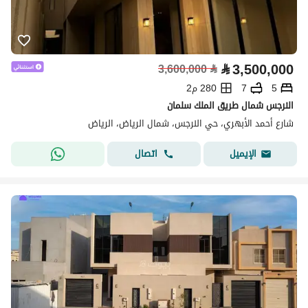
⃁
3,500,000
3,600,000
⃁
5
7
280 م2
النرجس شمال طريق الملك سلمان
شارع أحمد الأبهري، حي النرجس، شمال الرياض، الرياض
اتصال
الإيميل