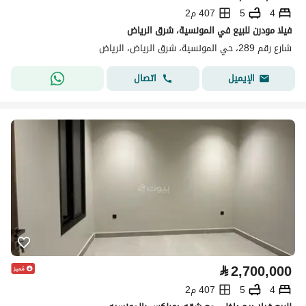
4
5
407 م2
فيلا مودرن للبيع في المونسية، شرق الرياض
شارع رقم 289، حي المونسية، شرق الرياض، الرياض
اتصال
الإيميل
⃁
2,700,000
4
5
407 م2