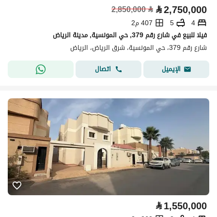
⃁
2,750,000
2,850,000
⃁
4
5
407 م2
فيلا للبيع في شارع رقم 379, حي المونسية, مدينة الرياض
شارع رقم 379، حي المونسية، شرق الرياض، الرياض
اتصال
الإيميل
⃁
1,550,000