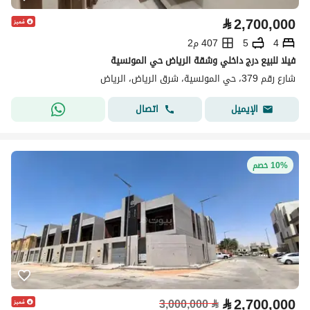
⃁
2,700,000
4
5
407 م2
فيلا للبيع درج داخلي وشقة الرياض حي المونسية
شارع رقم 379، حي المونسية، شرق الرياض، الرياض
اتصال
الإيميل
10% خصم
⃁
2,700,000
3,000,000
⃁