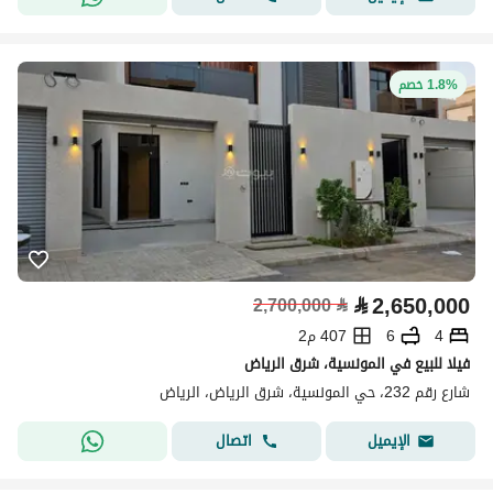
1.8% خصم
⃁
2,650,000
2,700,000
⃁
4
6
407 م2
فيلا للبيع في المونسية، شرق الرياض
شارع رقم 232، حي المونسية، شرق الرياض، الرياض
اتصال
الإيميل