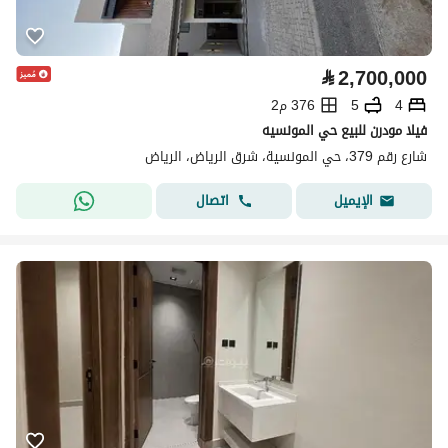
⃁
2,700,000
4
5
376 م2
فيلا مودرن للبيع حي المونسيه
شارع رقم 379، حي المونسية، شرق الرياض، الرياض
اتصال
الإيميل