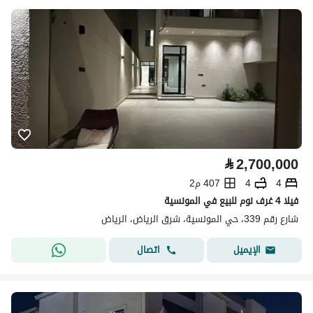
⃁
2,700,000
4
4
407 م2
فيلا 4 غرف نوم للبيع في المونسية
شارع رقم 339، حي المونسية، شرق الرياض، الرياض
اتصال
الإيميل