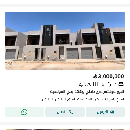
⃁
3,000,000
4
5
376 م2
للبيع دوبلكس درج داخلي وشقة بحي المونسية
شارع رقم 289، حي المونسية، شرق الرياض، الرياض
اتصال
الإيميل