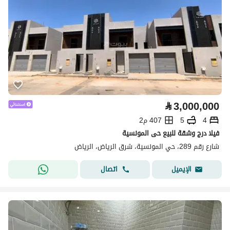
⃁
3,000,000
4
5
407 م2
فيلا درج وشقة للبيع حى المونسية
شارع رقم 289، حي المونسية، شرق الرياض، الرياض
اتصال
الإيميل