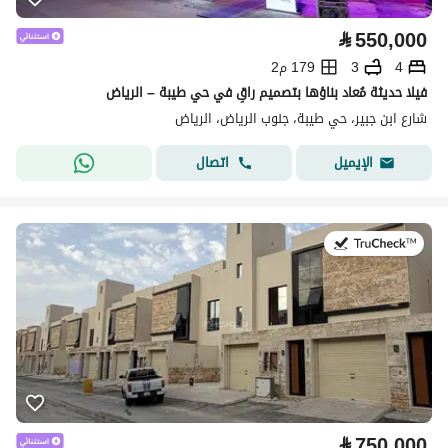
⃁
550,000
4
3
179 م2
فيلا حديثة مُعاد بناؤها بتصميم راقٍ في حي طيبة – الرياض
شارع ابن جبير، حي طيبة، جنوب الرياض، الرياض
اتصال
الإيميل
في:30 يوليو 2026
⃁
750,000