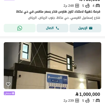
4
5
248 م2
فرصة ذهبية لامتلاك تاون هاوس فاخر بسعر منافس في حي عكاظ
شارع إسماعيل القيسي، حي عكاظ، جنوب الرياض، الرياض
اتصال
الإيميل
⃁
1,000,000
7
5
239 م2