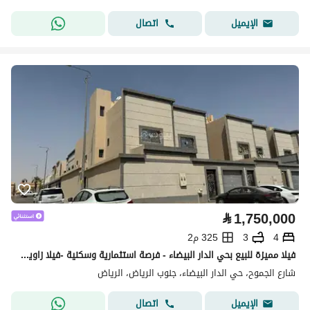
اتصال
الإيميل
⃁
1,750,000
4
3
325 م2
فيلا مميزة للبيع بحي الدار البيضاء - فرصة استثمارية وسكنية -فيلا زاوية للبيع | دوران مستقلان | مساحة 325م | على شارعين
شارع الجموح، حي الدار البيضاء، جنوب الرياض، الرياض
اتصال
الإيميل