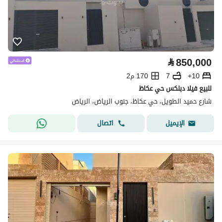
⃁
850,000
10+
7
170 م2
للبيع فيلا دبلكس حي عكاظ
شارع حميد الطويل، حي عكاظ، جنوب الرياض، الرياض
اتصال
الإيميل