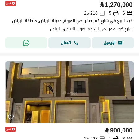
⃁
1,270,000
6
5
218 م2
فيلا للبيع في شارع كفر صقر, حي المروة, مدينة الرياض, منطقة الرياض
شارع كفر صقر، حي المروة، جنوب الرياض، الرياض
اتصال
الإيميل
⃁
900,000
6
1
223 م2