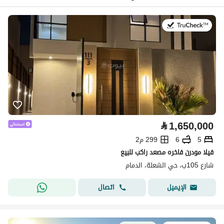
في:26 يوليو 2026
⃁
1,650,000
5
6
299 م2
فيلا مودرن فاخره مصعد راكب للبيع
شارع 105ب، حي الشعلة، الدمام
اتصال
الإيميل