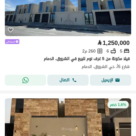
⃁
1,250,000
5
6
260 م2
فيلا مكونة من 5 غرف نوم للبيع في الشروق، الدمام
شارع 5أ، حي الشروق، الدمام
اتصال
الإيميل
1.6% خصم