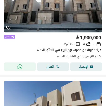
⃁
1,900,000
5
4
366 م2
فيلا مكونة من 5 غرف نوم للبيع في الشلّح، الدمام
شارع التيسيير، حي الشعلة، الدمام
اتصال
الإيميل