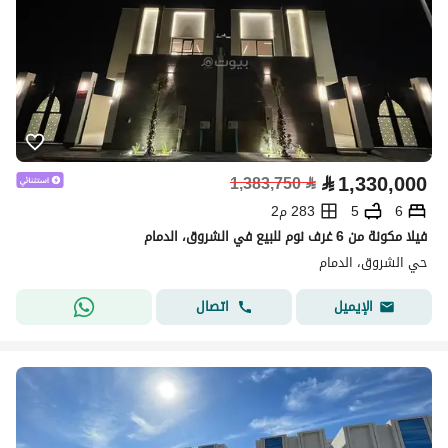
⃁
1,330,000
1,383,750
⃁
6
5
283 م2
فيلا مكونة من 6 غرف نوم للبيع في الشروق، الدمام
حي الشروق، الدمام
اتصال
الإيميل