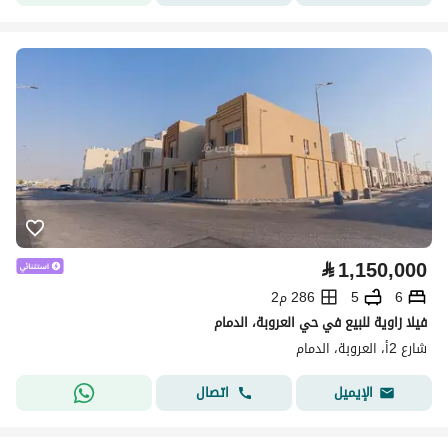
⃁
1,150,000
6
5
286 م2
فيلا زاوية للبيع في حي العروبة، الدمام
شارع 2أ، العروبة، الدمام
اتصال
الإيميل