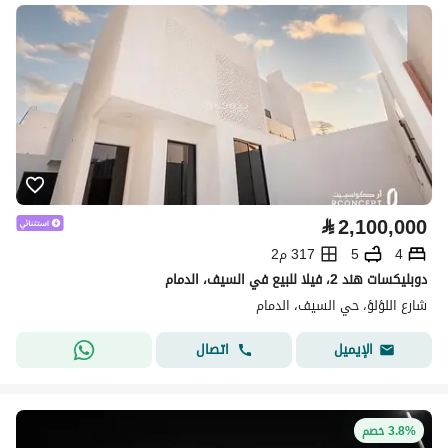
⃁
2,100,000
4
5
317 م2
دوبليكسات هند 2، فيلا للبيع في السيف، الدمام
شارع اللؤلؤ، حي السيف، الدمام
اتصال
الإيميل
3.8% خصم