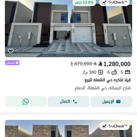
في:26 يوليو 2026
12.9% خصم
⃁
1,280,000
1,470,000
⃁
5
6
380 م2
فيلا فاخره حي الشعله للبيع
شارع الرساله، حي الشعلة، الدمام
اتصال
الإيميل
في:26 يوليو 2026