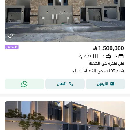
⃁
1,500,000
6
7
431 م2
فلل فاخره حي الشعله
شارع 105ب، حي الشعلة، الدمام
اتصال
الإيميل