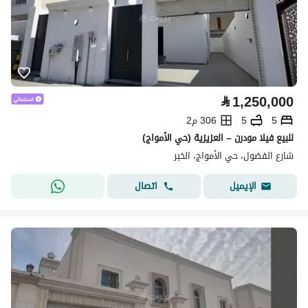
⃁
1,250,000
5
5
306 م2
للبيع فيلا مودرن – العزيزية (حي الأمواج)
شارع الفضول، حي الأمواج، الخبر
اتصال
الإيميل