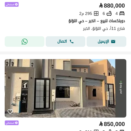
⃁
880,000
4
6
295 م2
دوبلكسات للبيع – الخبر – حي اللؤلؤ
شارع 11أ، حي اللؤلؤ، الخبر
اتصال
الإيميل
⃁
850,000