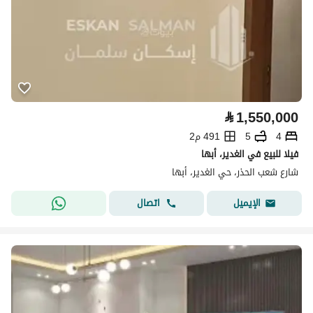
⃁
1,550,000
4
5
491 م2
فيلا للبيع في الغدير، أبها
شارع شعب الحذر، حي الغدير، أبها
اتصال
الإيميل