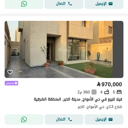
اتصال
الإيميل
⃁
970,000
5
4
360 م2
فيلا للبيع في حي الأمواج, مدينة الخبر, المنطقة الشرقية
شارع 13ج، حي الأمواج، الخبر
اتصال
الإيميل