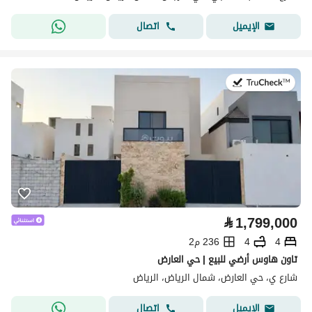
اتصال
الإيميل
في:27 يوليو 2026
⃁
1,799,000
4
4
236 م2
تاون هاوس أرضي للبيع | حي العارض
شارع ي، حي العارض، شمال الرياض، الرياض
اتصال
الإيميل