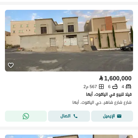
⃁
1,600,000
4
6
567 م2
فيلا للبيع في الياقوت، أبها
شارع شارع شاهر، حي الياقوت، أبها
اتصال
الإيميل