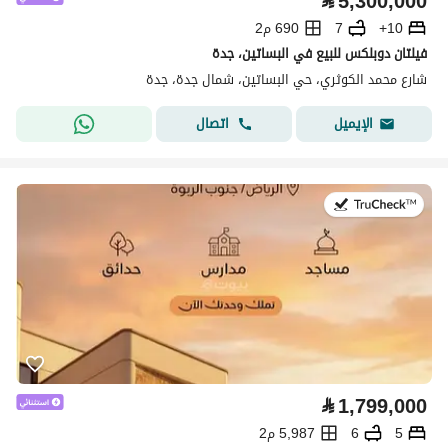
⃁
5,300,000
10+
7
690 م2
فيلتان دوبلكس للبيع في البساتين، جدة
شارع محمد الكوثري، حي البساتين، شمال جدة، جدة
اتصال
الإيميل
في:20 يوليو 2026
⃁
1,799,000
5
6
5,987 م2