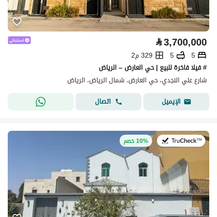
⃁
3,700,000
5
5
329 م2
# فيلا فاخرة للبيع | حي العارض – الرياض
شارع علي النجدي، حي العارض، شمال الرياض، الرياض
اتصال
الإيميل
في:27 يوليو 2026
10% خصم