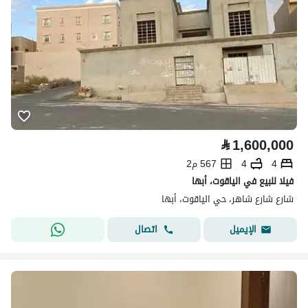
⃁
1,600,000
4
4
567 م2
فيلا للبيع في الياقوت، أبها
شارع شارع شاهر، حي الياقوت، أبها
اتصال
الإيميل