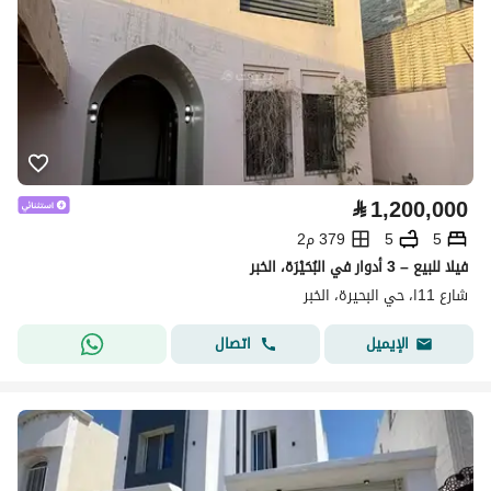
⃁
1,200,000
5
5
379 م2
فيلا للبيع – 3 أدوار في البُحَيْرَة، الخبر
شارع 11ا، حي البحيرة، الخبر
اتصال
الإيميل