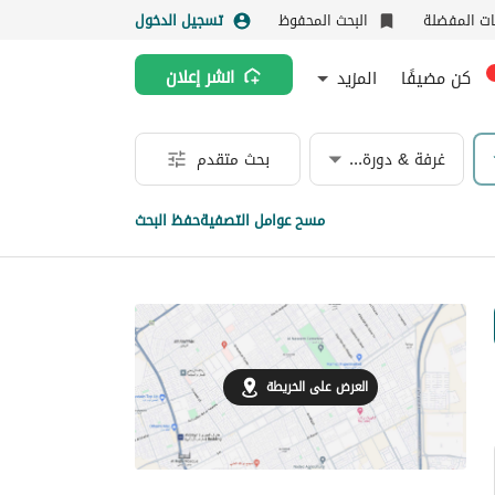
نات المفضلة
البحث المحفوظ
تسجيل الدخول
كن مضيفًا
المزيد
انشر إعلان
غرفة & دورة مياه
بحث متقدم
مسح عوامل التصفية
حفظ البحث
العرض على الخريطة