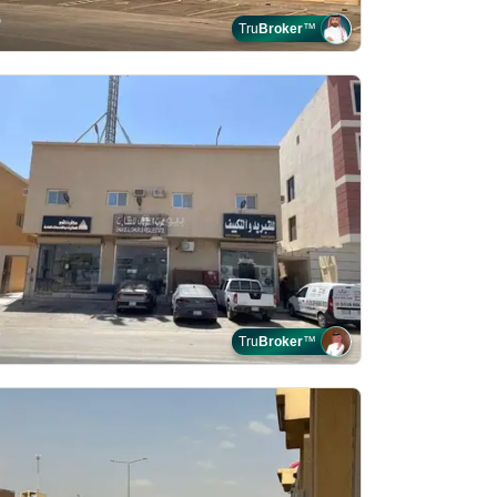
Tru
Broker
™
Tru
Broker
™