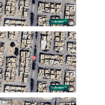
Tru
Broker
™
Tru
Broker
™