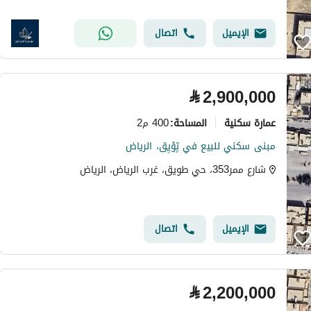
الإيميل
اتصال
⃁
2,900,000
عمارة سكنية
400 م2
المساحة
:
مبنى سكني للبيع في تٍوْيِق، الرياض
شارع ممر353، حي طويق، غرب الرياض، الرياض
الإيميل
اتصال
⃁
2,200,000