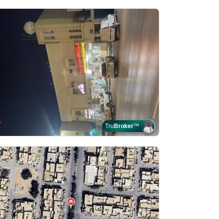
Tru
Broker
™