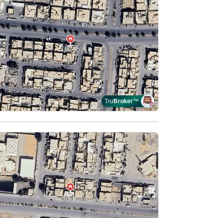
Tru
Broker
™