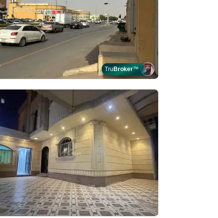
Tru
Broker
™