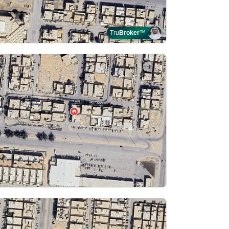
Tru
Broker
™