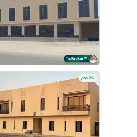
Tru
Broker
™
2% خصم