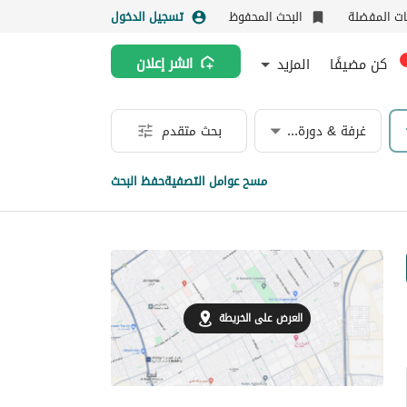
نات المفضلة
البحث المحفوظ
تسجيل الدخول
كن مضيفًا
المزيد
انشر إعلان
غرفة & دورة مياه
بحث متقدم
مسح عوامل التصفية
حفظ البحث
العرض على الخريطة