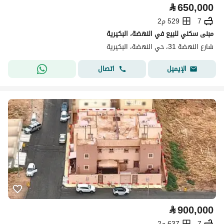
⃁
650,000
7
529 م2
مبنى سكني للبيع في النهضة، البكيرية
شارع النهضة 31، حي النهضة، البكيرية
اتصال
الإيميل
⃁
900,000
7
637 م2