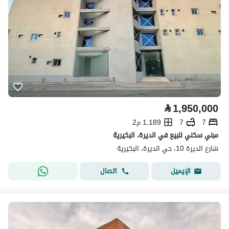
⃁
1,950,000
7
7
1,189 م2
مبني سكني للبيع في الديرة، البكيرية
شارع الديرة 10، حي الديرة، البكيرية
اتصال
الإيميل