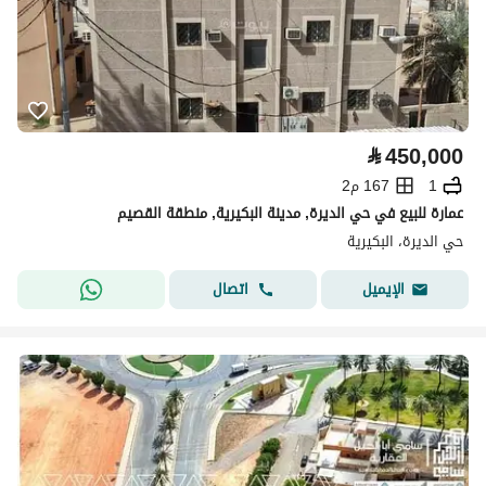
⃁
450,000
1
167 م2
عمارة للبيع في حي الديرة, مدينة البكيرية, منطقة القصيم
حي الديرة، البكيرية
اتصال
الإيميل