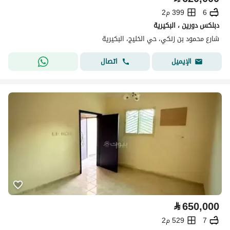
6
399 م2
دبلكس دورين ، البكيرية
شارع محمود بن زنكي، حي الخليج، البكيرية
اتصال
الإيميل
⃁
650,000
7
529 م2