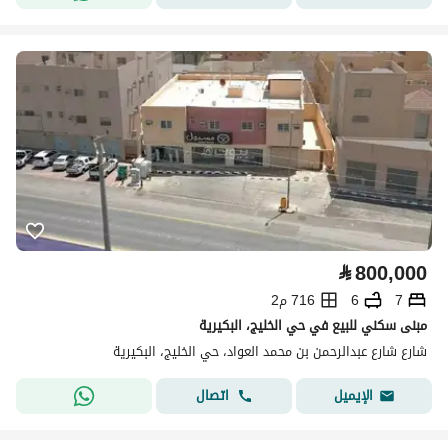
⃁
800,000
7
6
716 م2
مبنى سكني للبيع في حي الخليج، البكيرية
شارع شارع عبدالرحمن بن محمد العواد، حي الخليج، البكيرية
اتصال
الإيميل