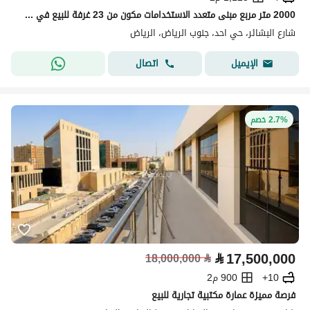
2000 متر مربع مبنى متعدد الاستخدامات مكون من 23 غرفة للبيع في Al Ahad، الرياض
شارع البشائر، حي احد، جنوب الرياض، الرياض
اتصال
الإيميل
2.7% خصم
⃁
17,500,000
18,000,000
⃁
10+
900 م2
فرصة مميزة عمارة مكتبية تجارية للبيع