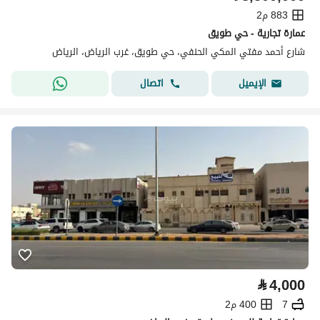
883 م2
عمارة تجارية - حي طويق
شارع أحمد مفتي المكي الحنفي، حي طويق، غرب الرياض، الرياض
اتصال
الإيميل
⃁
4,000
7
400 م2