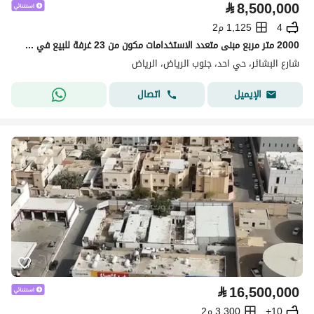
⃁
8,500,000
4
1,125 م2
2000 متر مربع مبنى متعدد الاستخدامات مكون من 23 غرفة للبيع في Al Ahad، الرياض
شارع البشائر، حي احد، جنوب الرياض، الرياض
اتصال
الإيميل
⃁
16,500,000
10+
3,300 م2