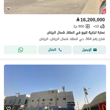
⃁
16,200,000
10+
900 م2
عمارة تجارية للبيع في الملقا, شمال الرياض
شارع رقم 364، حي الملقا، شمال الرياض، الرياض
اتصال
الإيميل