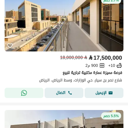
2.7% خصم
⃁
17,500,000
18,000,000
⃁
10+
900 م2
فرصة مميزة عمارة مكتبية تجارية للبيع
شارع نصر بن سيار، حي الوزارات، وسط الرياض، الرياض
اتصال
الإيميل
5.5% خصم