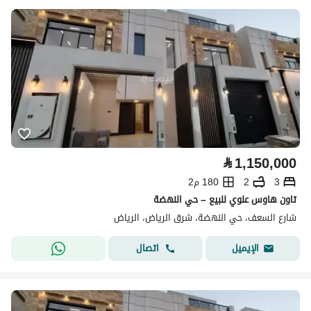
⃁
1,150,000
3
2
180 م2
تاون هاوس علوي للبيع – حي النهضة
شارع السعف، حي النهضة، شرق الرياض، الرياض
اتصال
الإيميل