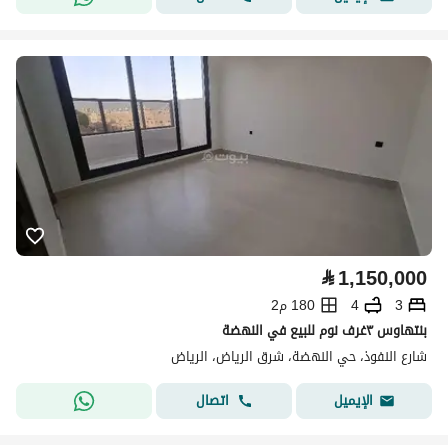
⃁
1,150,000
3
4
180 م2
بنتهاوس ٣غرف نوم للبيع في النهضة
شارع النفوذ، حي النهضة، شرق الرياض، الرياض
اتصال
الإيميل