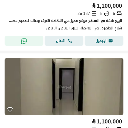
⃁
1,100,000
5
5
187 م2
للبيع شقه مع السطح موقع مميز حي النهضه 5غرف وصاله تصميم عصري
شارع الخاصرة، حي النهضة، شرق الرياض، الرياض
اتصال
الإيميل
⃁
1,100,000