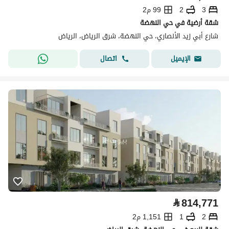
3
2
99 م2
شقة أرضية في حي النهضة
شارع أبي زيد الأنصاري، حي النهضة، شرق الرياض، الرياض
اتصال
الإيميل
⃁
814,771
2
1
1,151 م2