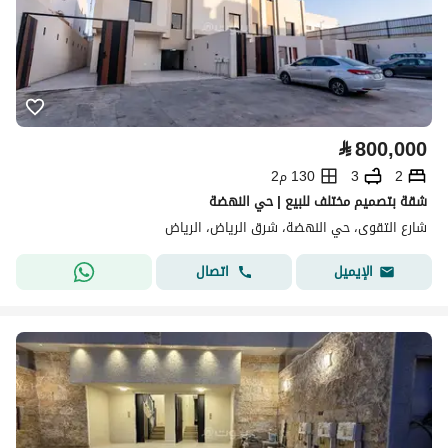
⃁
800,000
2
3
130 م2
شقة بتصميم مختلف للبيع | حي النهضة
شارع التقوى، حي النهضة، شرق الرياض، الرياض
اتصال
الإيميل