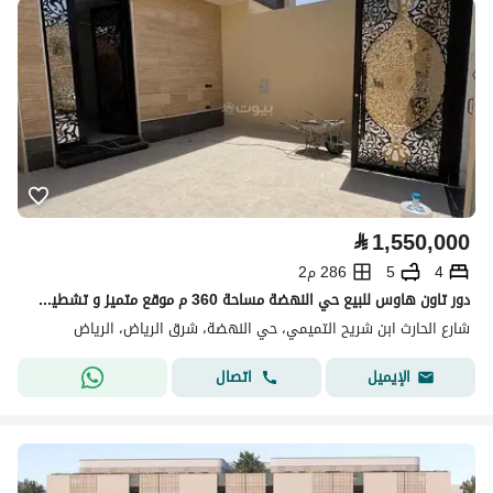
⃁
1,550,000
4
5
286 م2
دور تاون هاوس للبيع حي النهضة مساحة 360 م موقع متميز و تشطيب مودرن
شارع الحارث ابن شريح التميمي، حي النهضة، شرق الرياض، الرياض
اتصال
الإيميل