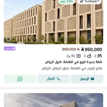
في:31 يوليو 2026
3.8% خصم
⃁
950,000
988,000
⃁
2
2
91 م2
شقة جديدة للبيع في النهضة، شرق الرياض
شارع البريد، حي النهضة، شرق الرياض، الرياض
اتصال
الإيميل