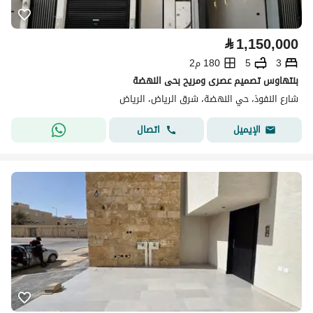
⃁
1,150,000
3
5
180 م2
بنتهاوس تصميم عصرى ومريح بحى النهضة
شارع النفوذ، حي النهضة، شرق الرياض، الرياض
اتصال
الإيميل