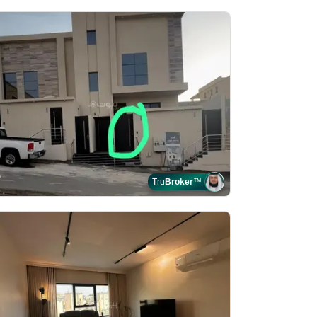
Tru
Broker
™