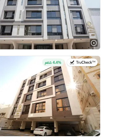
في:12 يوليو 2026
4.4% خصم