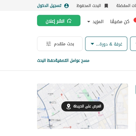
نات المفضلة
البحث المحفوظ
تسجيل الدخول
كن مضيفًا
المزيد
انشر إعلان
بحث متقدم
غرفة & دورة مياه
مسح عوامل التصفية
حفظ البحث
العرض على الخريطة