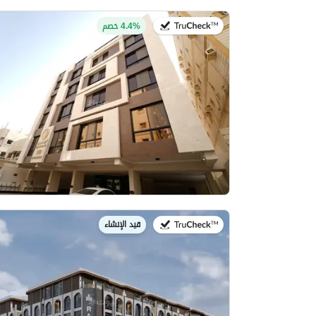
في:22 يوليو 2026
4.4% خصم
قيد الإنشاء
في: