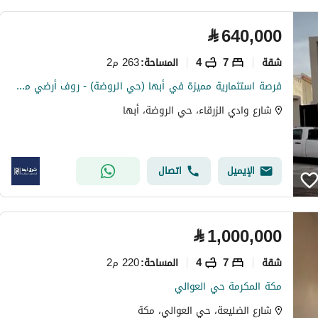
⃁
640,000
شقة
7
4
263 م2
المساحة
:
فرصة استثمارية مميزة في أبها (حي الروضة) - روف أرضي مستقل للبيع ( مقسم لشقتين مفروشه )
شارع وادي الزرقاء، حي الروضة، أبها
الإيميل
اتصال
⃁
1,000,000
شقة
7
4
220 م2
المساحة
:
مكة المكرمة حي العوالي
شارع الضليعة، حي العوالي، مكة