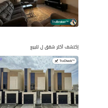
Tru
Broker
™
إكتشف أكثر شقق ل للبيع
في:28 يوليو 2026