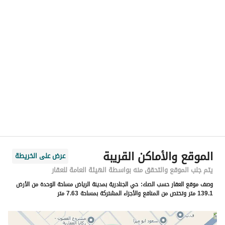
رقم المسؤول
0567043499
الموقع
المنطقة
منطقة الرياض
المدينة
الرياض
الحي
الجنادرية
اسم الشارع
س
الرمز البريدي
13613
الموقع والأماكن القريبة
عرض على الخريطة
رقم المبنى
3933
يتم جلب الموقع والتحقق منه بواسطة الهيئة العامة للعقار
وصف موقع العقار حسب الصك:
حي الجنادرية بمدينة الرياض مساحة الوحدة من الأرض
الرقم الاضافي
7125
139.1 متر وتختص من المنافع والأجزاء المشتركة بمساحة 7.63 متر
خط العرض
24.838176898937377