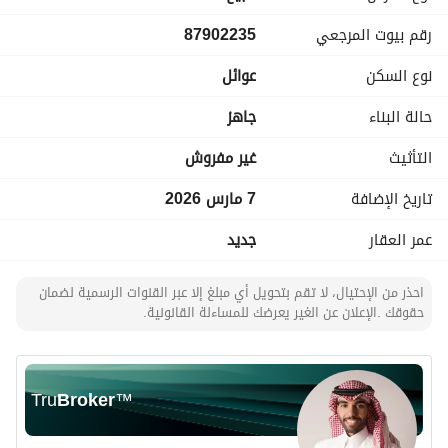
رقم بيوت المرجعي
87902235
**السطح والملحق:**
نوع السكن
عوائل
* سطح خاص بالدور
* 2 غرفة في السطح (ممكن استخدامها غرفة غسيل أو مطبخ 
حالة البناء
جاهز
حسب إعادة التجهيز)
* ملحق علوي
التأثيث
غير مفروش
* غرفة سائق
تاريخ الإضافة
7 مارس 2026
**مميزات إضافية:**
عمر العقار
جديد
* مدخل سيارة
احذر من الإحتيال، لا تقم بتحويل أي مبلغ إلا عبر القنوات الرسمية لضمان
* موقع على شارع عرض 15 م
حقوقك .الإعلان عن الغير يعرضك للمساءلة القانونية.
* مناسب للسكن العائلي ويوفر خصوصية ومساحة إضافية في 
السطح. 
**السعر:** 770,000
Tru
Broker
™