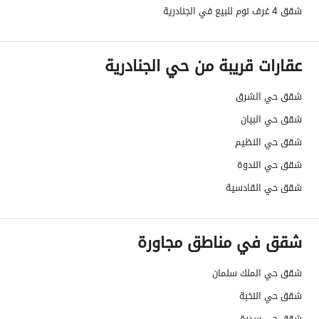
الضمانات والمدة
-
شقق 4 غرف نوم للبيع في الجنادرية
قنوات الاعلان
منصة مرخصة ،لوحة اعلانية ،منصات التواص
عقارات قريبة من حي الجنادرية
هل يوجد اي التزام على
لا يوجد
العقار ؟
شقق حي الشرق
شقق حي البيان
مطابقة لكود البناء
-
شقق حي النظيم
السعودي
شقق حي الندوة
العقار مرهون
لا
شقق حي القادسية
العقار مقيد
لا
شقق في مناطق مجاورة
رقم الأرض
2096
شقق حي الملك سلمان
ملاحظات
-
شقق حي النخبة
شقق حي سدرة