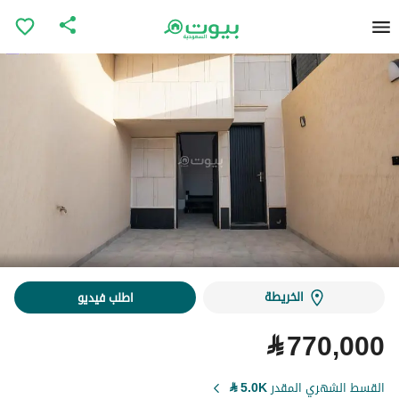
الخريطة
اطلب فيديو
⃁
770,000
القسط الشهري المقدر
5.0K
⃁