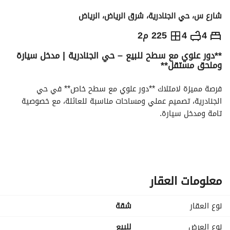
شارع س، حي الجنادرية، شرق الرياض، الرياض
770,000
⃁
4
4
225 م2
**دور علوي مع سطح للبيع – حي الجنادرية | مدخل سيارة
التفاصيل
معلومات ترخيص الإعلان
حاسبة التمويل
وملحق مستقل**
فرصة مميزة لامتلاك **دور علوي مع سطح خاص** في حي 
الجنادرية، تصميم عملي ومساحات مناسبة للعائلة، مع خصوصية 
تامة ومدخل سيارة. 
**مواصفات الدور:**
* مجلس واسع
* مقلط
معلومات العقار
* صالة عائلية
نوع العقار
شقة
* 3 غرف ماستر بدورات مياه خاصة
* غرفة إضافية بدورة مياه مشتركة
نوع العرض
للبيع