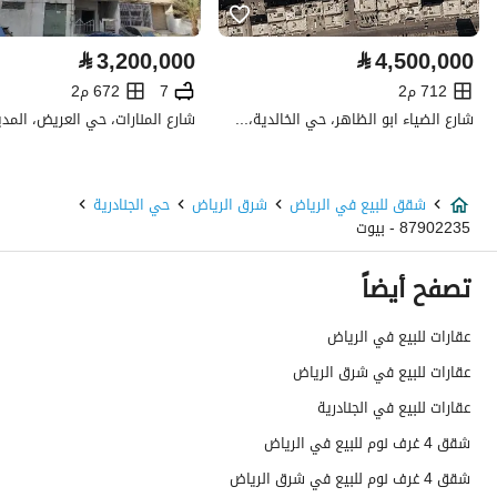
كهرباء
نعم
⃁
3,200,000
⃁
4,500,000
صرف صحي
نعم
712 م2
7
672 م2
شارع الضياء ابو الظاهر، حي الخالدية، المدينة المنورة
تفاصيل اضافية
عمر العقار
جديد
شقق للبيع في الرياض
شرق الرياض
حي الجنادرية
87902235 - بيوت
عرض الشارع
0
تصفح أيضاً
رقم المخطط
3680
عقارات للبيع في الرياض
رقم صك الملكية
294781002045
عقارات للبيع في شرق الرياض
واجهة العقار
-
عقارات للبيع في الجنادرية
شقق 4 غرف نوم للبيع في الرياض
حدود واطوال العقار
-
شقق 4 غرف نوم للبيع في شرق الرياض