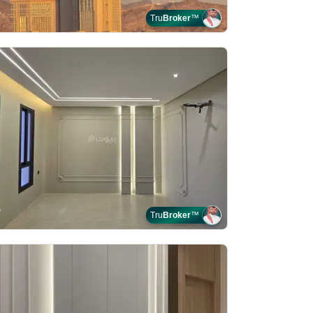
Tru
Broker
™
Tru
Broker
™