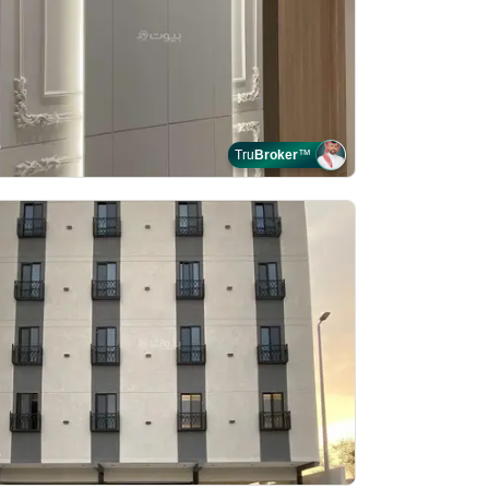
Tru
Broker
™