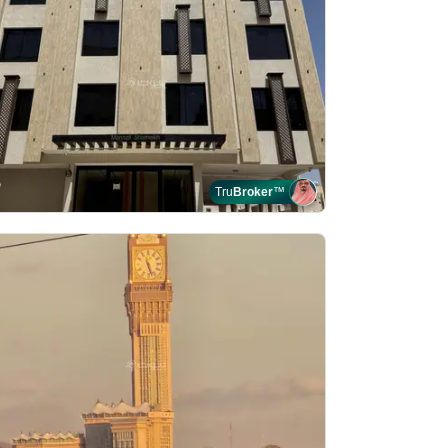
Tru
Broker
™