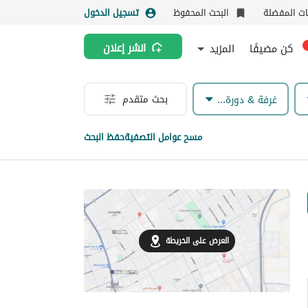
نات المفضلة
البحث المحفوظ
تسجيل الدخول
كن مضيفًا
المزيد
انشر إعلان
بحث متقدم
غرفة & دورة مياه
مسح عوامل التصفية
حفظ البحث
العرض على الخريطة