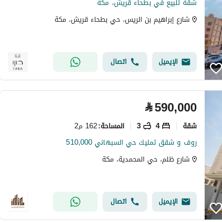
شقة للبيع في بطحاء قريش، مكة
شارع إبراهيم بن الريس، حي بطحاء قريش، مكة
الإيميل
اتصال
⃁
590,000
شقة
4
3
162 م2
المساحة
:
روف و شقق تمليك حي السبهاني 510,000
شارع ظلم، حي المحمدية، مكة
الإيميل
اتصال