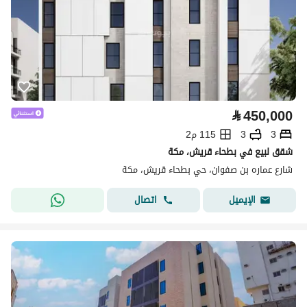
⃁
450,000
3
3
115 م2
شقق لبيع في بطحاء قريش، مكة
شارع عماره بن صفوان، حي بطحاء قريش، مكة
اتصال
الإيميل