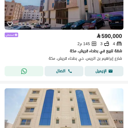
⃁
590,000
4
3
145 م2
شقة للبيع في بطحاء قريش، مكة
شارع إبراهيم بن الريس، حي بطحاء قريش، مكة
اتصال
الإيميل