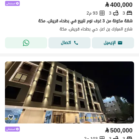
⃁
400,000
3
3
93 م2
شقة مكونة من 3 غرف نوم للبيع في بطحاء قريش، مكة
شارع المبارك بن اعز، حي بطحاء قريش، مكة
اتصال
الإيميل
⃁
500,000
3
3
103 م2