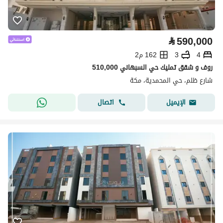
⃁
590,000
4
3
162 م2
روف و شقق تمليك حي السبهاني 510,000
شارع ظلم، حي المحمدية، مكة
اتصال
الإيميل