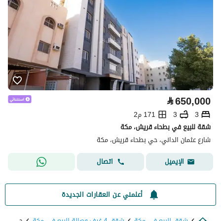
⃁
650,000
3
3
171 م2
شقة للبيع في بطحاء قريش، مكة
شارع عثمان الداني، حي بطحاء قريش، مكة
اتصال
الإيميل
أعلمني عن العقارات الجديدة
شقق للبيع في مكة
شقق 4 غرف وصالة للبيع في مكة
حي