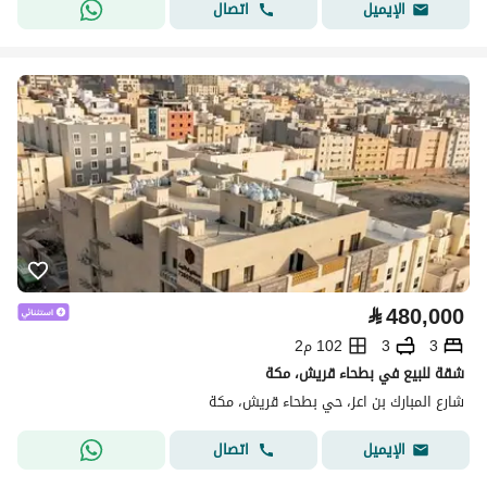
اتصال
الإيميل
⃁
480,000
3
3
102 م2
شقة للبيع في بطحاء قريش، مكة
شارع المبارك بن اعز، حي بطحاء قريش، مكة
اتصال
الإيميل