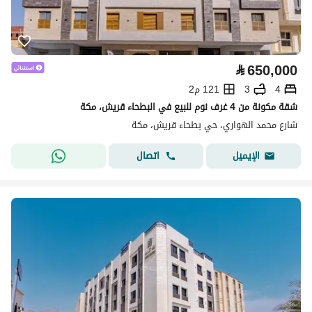
⃁
650,000
4
3
121 م2
شقة مكونة من 4 غرف نوم للبيع في البطحاء قريش، مكة
شارع محمد الهواري، حي بطحاء قريش، مكة
اتصال
الإيميل