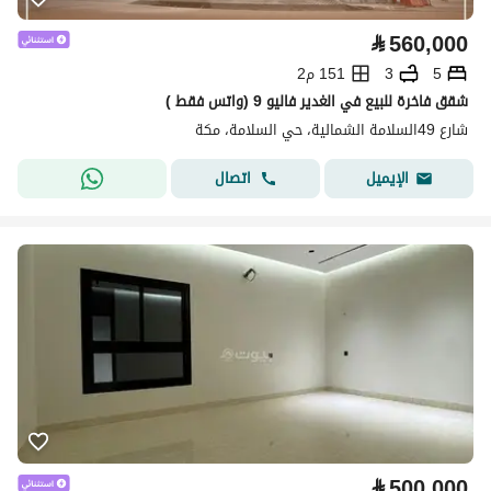
⃁
560,000
5
3
151 م2
شقق فاخرة للبيع في الغدير فاليو 9 (واتس فقط )
شارع 49السلامة الشمالية، حي السلامة، مكة
اتصال
الإيميل
⃁
500,000