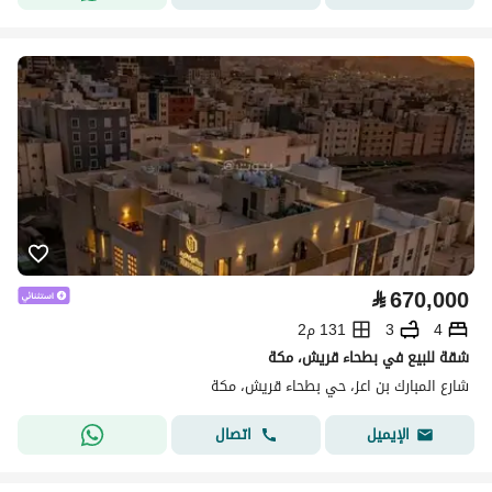
⃁
670,000
4
3
131 م2
شقة للبيع في بطحاء قريش، مكة
شارع المبارك بن اعز، حي بطحاء قريش، مكة
اتصال
الإيميل