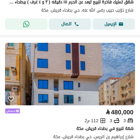
شقق تمليك فاخرة للبيع تبعد عن الحرم ١٥ دقيقه ( ٣ و ٤ غرف ) ببطحاء قريش
شارع ذؤيب حبيب رضى الله عنه، حي بطحاء قريش، مكة
اتصال
الإيميل
⃁
480,000
3
3
112 م2
شقة للبيع في بطحاء قريش، مكة
شارع إبراهيم بن الريس، حي بطحاء قريش، مكة