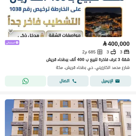
⃁
400,000
3
3
685 م2
شقة 3 غرف فاخرة للبيع ب 400 ألف ببطحاء قريش
شارع محمد الكارزيني، حي بطحاء قريش، مكة
اتصال
الإيميل