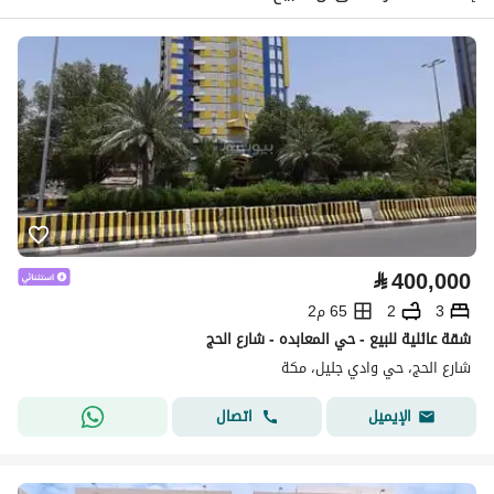
⃁
400,000
3
2
65 م2
شقة عائلية للبيع - حي المعابده - شارع الحج
شارع الحج، حي وادي جليل، مكة
اتصال
الإيميل