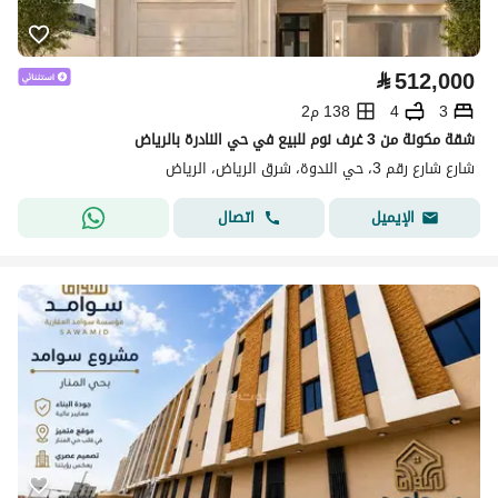
⃁
512,000
3
4
138 م2
شقة مكونة من 3 غرف نوم للبيع في حي النادرة بالرياض
شارع شارع رقم 3، حي الندوة، شرق الرياض، الرياض
اتصال
الإيميل