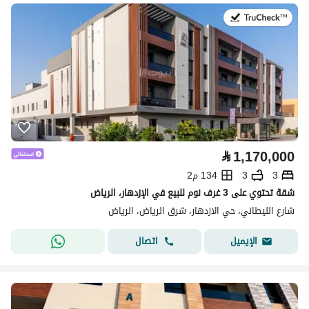
في:4 أغسطس 2026
⃁
1,170,000
3
3
134 م2
شقة تحتوي على 3 غرف نوم للبيع في الإزدهار، الرياض
شارع الليطاني، حي الازدهار، شرق الرياض، الرياض
اتصال
الإيميل