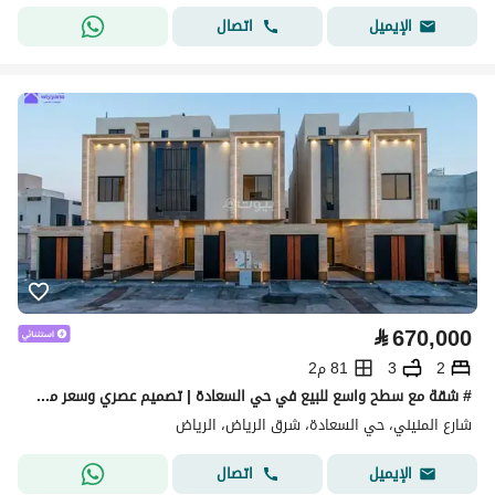
اتصال
الإيميل
⃁
670,000
2
3
81 م2
# شقة مع سطح واسع للبيع في حي السعادة | تصميم عصري وسعر مميز
شارع المنيني، حي السعادة، شرق الرياض، الرياض
اتصال
الإيميل