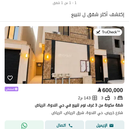
1 - 1 من 1 شقق
إكتشف أكثر شقق ل للبيع
في:9 يوليو 2026
⃁
600,000
3
3
143 م2
شقة مكونة من 3 غرف نوم للبيع في حي الندوة، الرياض
شارع خريص، حي الندوة، شرق الرياض، الرياض
اتصال
الإيميل