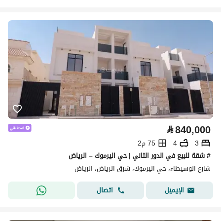
⃁
840,000
3
4
75 م2
# شقة للبيع في الدور الثاني | حي اليرموك – الرياض
شارع الوسيطاء، حي اليرموك، شرق الرياض، الرياض
اتصال
الإيميل