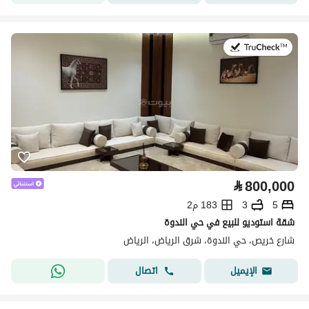
في:9 يوليو 2026
⃁
800,000
5
3
183 م2
شقة استوديو للبيع في حي الندوة
شارع خريص، حي الندوة، شرق الرياض، الرياض
اتصال
الإيميل