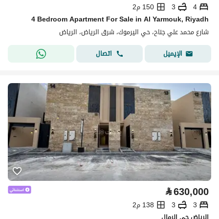
4
3
150 م2
4 Bedroom Apartment For Sale in Al Yarmouk, Riyadh
شارع محمد علي جناح، حي اليرموك، شرق الرياض، الرياض
اتصال
الإيميل
⃁
630,000
3
3
138 م2
الرياض حي الرمال