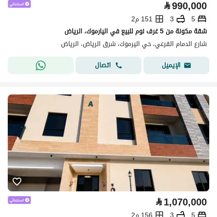
⃁
990,000
5
3
151 م2
شقة مكونة من 5 غرف نوم للبيع في اليارموك، الرياض
شارع الدمام الفرعي، حي اليرموك، شرق الرياض، الرياض
اتصال
الإيميل
⃁
1,070,000
5
3
156 م2