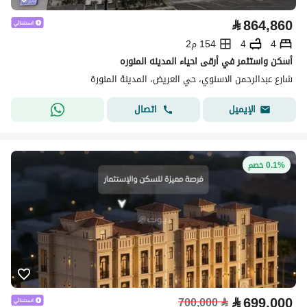
⃁
864,860
4
4
154 م2
أسكن واستثمر في أرقى احياء المدينه المنوره
شارع عبدالرحمن الاسنوي، حي العريض، المدينة المنورة
اتصال
الإيميل
0.1% خصم
⃁
699,000
700,000
⃁