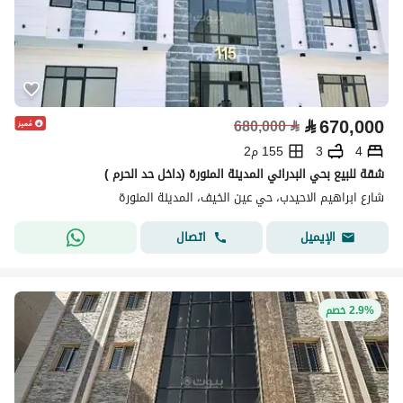
⃁
670,000
680,000
⃁
4
3
155 م2
شقة للبيع بحي البدراني المدينة المنورة (داخل حد الحرم )
شارع ابراهيم الاحيدب، حي عين الخيف، المدينة المنورة
اتصال
الإيميل
2.9% خصم