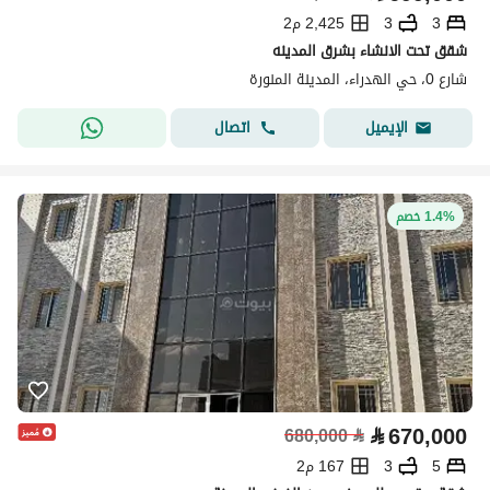
3
3
2,425 م2
شقق تحت الانشاء بشرق المدينه
شارع 0، حي الهدراء، المدينة المنورة
اتصال
الإيميل
1.4% خصم
⃁
670,000
680,000
⃁
5
3
167 م2