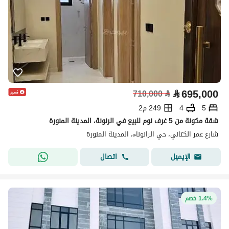
⃁
695,000
710,000
⃁
5
4
249 م2
شقة مكونة من 5 غرف نوم للبيع في الرنونة، المدينة المنورة
شارع عمر الكتاني، حي الرانوناء، المدينة المنورة
اتصال
الإيميل
1.4% خصم