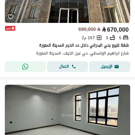
⃁
670,000
690,000
⃁
5
3
167 م2
شقة للبيع بحي البدراني داخل حد الحرم المدينة المنورة
شارع ابراهيم الواسطي، حي عين الخيف، المدينة المنورة
اتصال
الإيميل