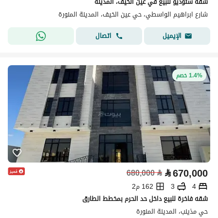
شقة ستوديو للبيع في عين الخيف، المدينة
شارع ابراهيم الواسطي، حي عين الخيف، المدينة المنورة
اتصال
الإيميل
1.4% خصم
⃁
670,000
680,000
⃁
4
3
162 م2
شقه فاخرة للبيع داخل حد الحرم بمخطط الطارق
حي مذينب، المدينة المنورة