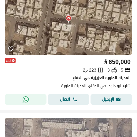
⃁
650,000
5
3
223 م2
المدينه المنوره العزيزيه حي الدفاع
شارع ابو داود، حي الدفاع، المدينة المنورة
اتصال
الإيميل