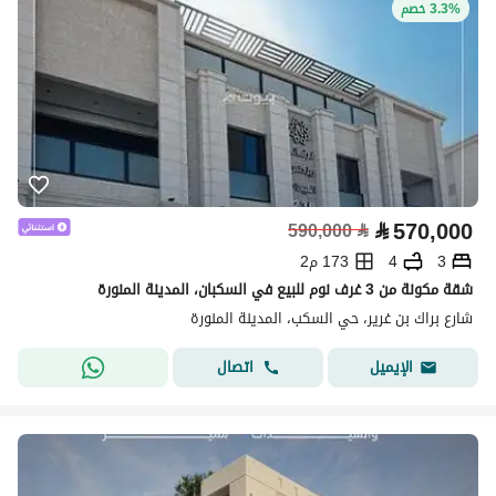
3.3% خصم
⃁
570,000
590,000
⃁
3
4
173 م2
شقة مكونة من 3 غرف نوم للبيع في السكبان، المدينة المنورة
شارع براك بن غرير، حي السكب، المدينة المنورة
اتصال
الإيميل