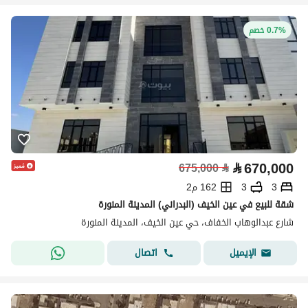
0.7% خصم
⃁
670,000
675,000
⃁
3
3
162 م2
شقة للبيع في عين الخيف (البدراني) المدينة المنورة
شارع عبدالوهاب الخفاف، حي عين الخيف، المدينة المنورة
اتصال
الإيميل