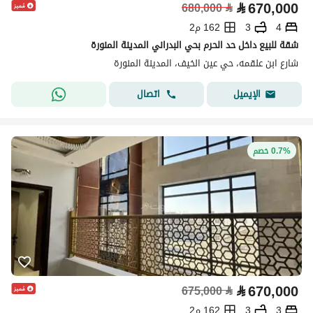
⃁
670,000
680,000
⃁
4
3
162 م2
شقة للبيع داخل حد الحرم بحي البدراني المدينة المنورة
شارع ابن علقمه، حي عين الخيف، المدينة المنورة
اتصال
الإيميل
0.7% خصم
⃁
670,000
675,000
⃁
3
3
162 م2