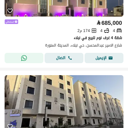
⃁
685,000
4
4
174 م2
شقة 4 غرف نوم للبيع في نبلاء
شارع الامير عبدالمحسن، حي نبلاء، المدينة المنورة
اتصال
الإيميل