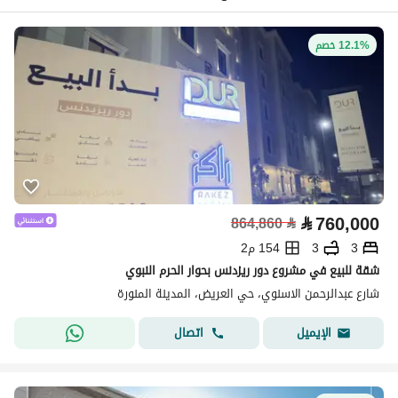
12.1% خصم
⃁
760,000
864,860
⃁
3
3
154 م2
شقة للبيع في مشروع دور ريزدنس بحوار الحرم النبوي
شارع عبدالرحمن الاسنوي، حي العريض، المدينة المنورة
اتصال
الإيميل