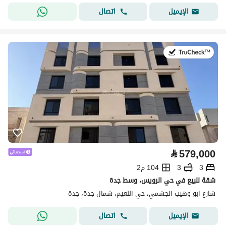
اتصال
الإيميل
في:8 يوليو 2026
⃁
579,000
3
3
104 م2
شقة للبيع في حي الرويس، وسط جدة
شارع ابو وهيب الجشمي، حي النعيم، شمال جدة، جدة
اتصال
الإيميل