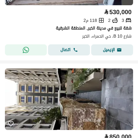
⃁
530,000
3
2
118 م2
شقة للبيع في مدينة الخبر, المنطقة الشرقية
شارع 10 B، حي الحمراء، الخبر
اتصال
الإيميل
⃁
850,000