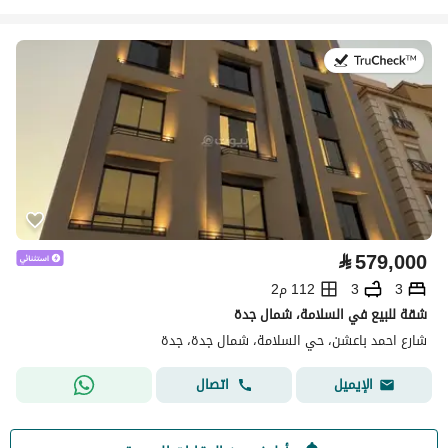
في:8 يوليو 2026
⃁
579,000
3
3
112 م2
شقة للبيع في السلامة، شمال جدة
شارع احمد باعشن، حي السلامة، شمال جدة، جدة
اتصال
الإيميل