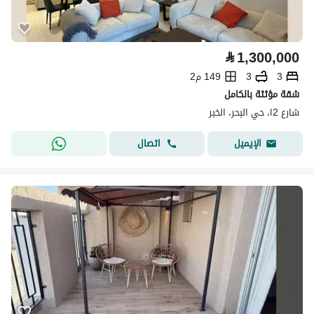
⃁
1,300,000
3
3
149 م2
شقة مؤثثة بالكامل
شارع 2ا، حي البحر، الخبر
اتصال
الإيميل