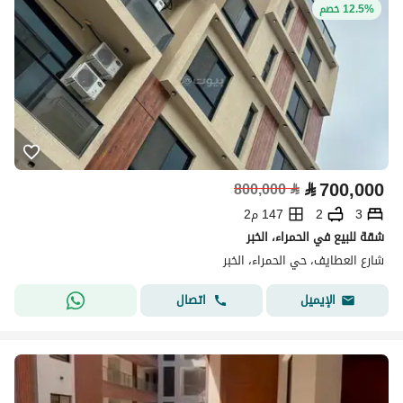
12.5% خصم
⃁
700,000
800,000
⃁
3
2
147 م2
شقة للبيع في الحمراء، الخبر
شارع العطايف، حي الحمراء، الخبر
اتصال
الإيميل