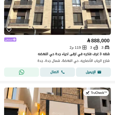
⃁
888,000
3
3
119 م2
شقه 3 غرف فاخره في ارقى احياء جدة حي النهضه
شارع الرباب الأنصاريه، حي النهضة، شمال جدة، جدة
اتصال
الإيميل
في:9 يوليو 2026