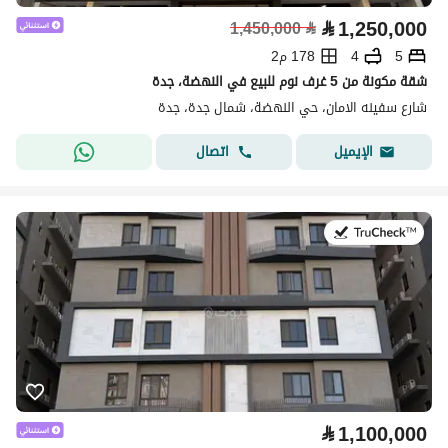
⃁
1,250,000
1,450,000
⃁
5
4
178 م2
شقة مكونة من 5 غرف نوم للبيع في النهضة، جدة
شارع سفينه الامان، حي النهضة، شمال جدة، جدة
اتصال
الإيميل
في:8 يوليو 2026
⃁
1,100,000