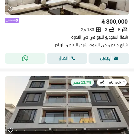
⃁
800,000
5
3
183 م2
شقة استوديو للبيع في حي الندوة
شارع خريص، حي الندوة، شرق الرياض، الرياض
اتصال
الإيميل
في:8 يوليو 2026
13.7% خصم