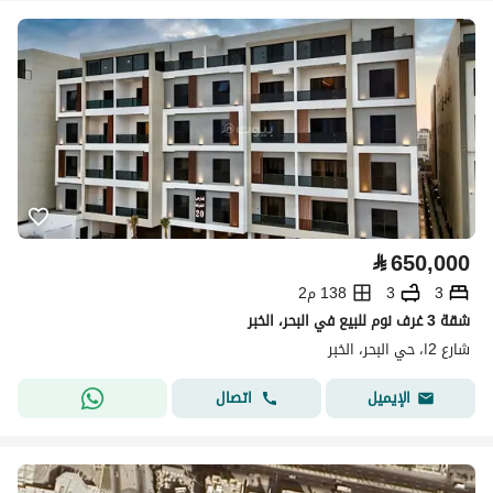
⃁
650,000
3
3
138 م2
شقة 3 غرف نوم للبيع في البحر، الخبر
شارع 2ا، حي البحر، الخبر
اتصال
الإيميل