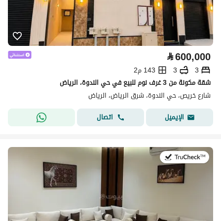
⃁
600,000
3
3
143 م2
شقة مكونة من 3 غرف نوم للبيع في حي الندوة، الرياض
شارع خريص، حي الندوة، شرق الرياض، الرياض
اتصال
الإيميل
في:9 يوليو 2026