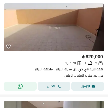
⃁
620,000
2
1
170 م2
شقة للبيع في حي بدر, مدينة الرياض, منطقة الرياض
حي بدر، جنوب الرياض، الرياض
اتصال
الإيميل