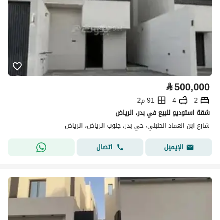
⃁
500,000
2
4
91 م2
شقة استوديو للبيع في بدر، الرياض
شارع ابن العماد الحنبلي، حي بدر، جنوب الرياض، الرياض
اتصال
الإيميل