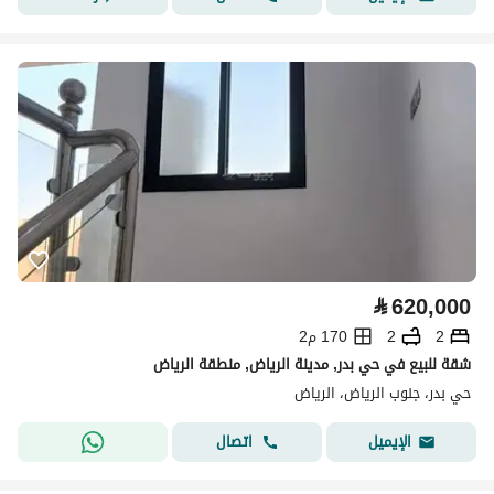
⃁
620,000
2
2
170 م2
شقة للبيع في حي بدر, مدينة الرياض, منطقة الرياض
حي بدر، جنوب الرياض، الرياض
اتصال
الإيميل