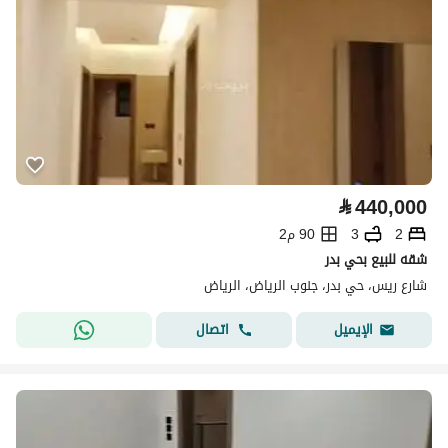
⃁
440,000
2
3
90 م2
شقه للبيع بحي بدر
شارع ريس، حي بدر، جنوب الرياض، الرياض
اتصال
الإيميل