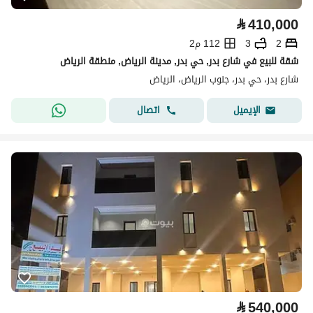
⃁
410,000
2
3
112 م2
شقة للبيع في شارع بدر, حي بدر, مدينة الرياض, منطقة الرياض
شارع بدر، حي بدر، جنوب الرياض، الرياض
اتصال
الإيميل
⃁
540,000