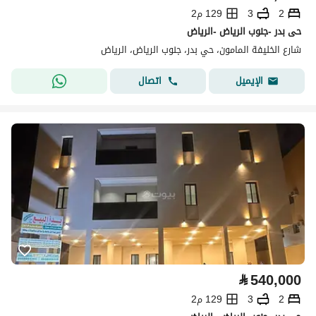
2
3
129 م2
حى بدر -جنوب الرياض -الرياض
شارع الخليفة المامون، حي بدر، جنوب الرياض، الرياض
اتصال
الإيميل
⃁
540,000
2
3
129 م2