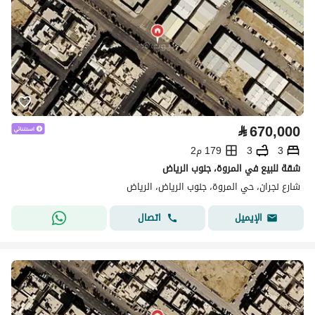
⃁
670,000
3
3
179 م2
شقة للبيع في المروة، جنوب الرياض
شارع نجران، حي المروة، جنوب الرياض، الرياض
اتصال
الإيميل