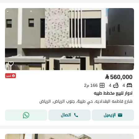
⃁
560,000
4
4
166 م2
ادوار للبيع مخطط طيبه
شارع فاطمه البغداديه، حي طيبة، جنوب الرياض، الرياض
اتصال
الإيميل