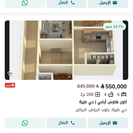
اتصال
الإيميل
14.7% خصم
⃁
550,000
645,000
⃁
6
4
200 م2
تاون هاوس أرضي | حي طيبة
حي طيبة، جنوب الرياض، الرياض
اتصال
الإيميل