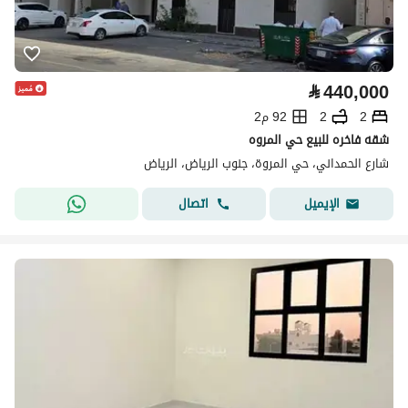
⃁
440,000
2
2
92 م2
شقه فاخره للبيع حي المروه
شارع الحمداني، حي المروة، جنوب الرياض، الرياض
اتصال
الإيميل