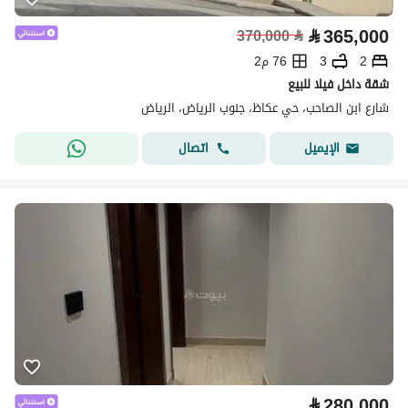
⃁
365,000
370,000
⃁
2
3
76 م2
شقة داخل فيلا للبيع
شارع ابن الصاحب، حي عكاظ، جنوب الرياض، الرياض
اتصال
الإيميل
⃁
280,000