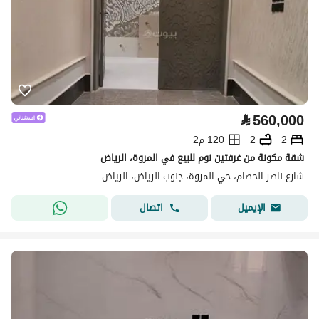
⃁
560,000
2
2
120 م2
شقة مكونة من غرفتين نوم للبيع في المروة، الرياض
شارع ناصر الحصام، حي المروة، جنوب الرياض، الرياض
اتصال
الإيميل