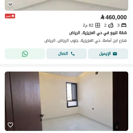
⃁
460,000
3
2
82 م2
شقة للبيع في حي العزيزية, الرياض
شارع ابن أمامة، حي العزيزية، جنوب الرياض، الرياض
اتصال
الإيميل