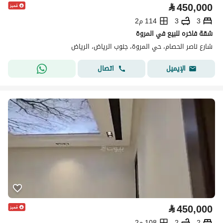
⃁
450,000
3
3
114 م2
شقة فاخره للبيع في المروة
شارع ناصر الحصام، حي المروة، جنوب الرياض، الرياض
اتصال
الإيميل
⃁
450,000
2
2
108 م2