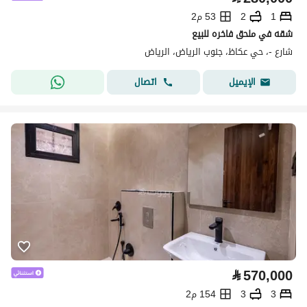
1
2
53 م2
شقه في ملحق فاخره للبيع
شارع -، حي عكاظ، جنوب الرياض، الرياض
اتصال
الإيميل
⃁
570,000
3
3
154 م2