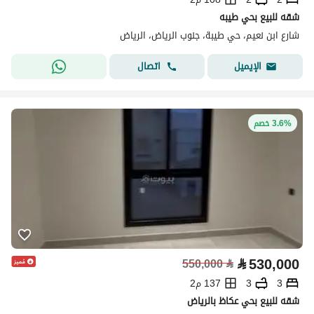
شقه للبيع بحي طيبه
شارع ابن نعيم، حي طيبة، جنوب الرياض، الرياض
اتصال
الإيميل
3.6% خصم
⃁
530,000
550,000
⃁
3
3
137 م2
شقه للبيع بحي عكاظ بالرياض