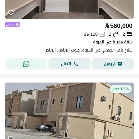
⃁
560,000
2
2
120 م2
شقة مميزة حي المروة
شارع ناصر الحصام، حي المروة، جنوب الرياض، الرياض
اتصال
الإيميل
1.3% خصم