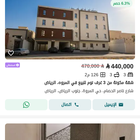
6.3% خصم
⃁
440,000
470,000
⃁
3
3
126 م2
شقة مكونة من 3 غرف نوم للبيع في المروه، الرياض
شارع ناصر الحصام، حي المروة، جنوب الرياض، الرياض
اتصال
الإيميل