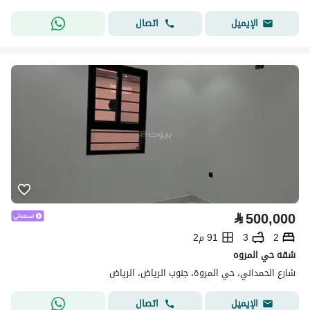
اتصال
الإيميل
⃁
500,000
2
3
91 م2
شقه حي المروه
شارع الحمداني، حي المروة، جنوب الرياض، الرياض
اتصال
الإيميل