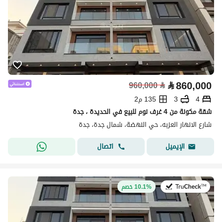
⃁
860,000
960,000
⃁
4
3
135 م2
شقة مكونة من 4 غرف نوم للبيع في الحديدة ، جدة
شارع الانهار العزبه، حي النهضة، شمال جدة، جدة
اتصال
الإيميل
في:13 يوليو 2026
10.1% خصم