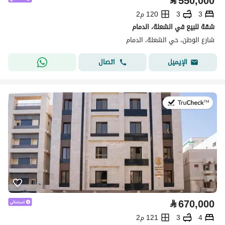
⃁
550,000
3
3
120 م2
شقة للبيع في الشعلة، الدمام
شارع الوطن، حي الشعلة، الدمام
اتصال
الإيميل
في:22 يوليو 2026
⃁
670,000
4
3
121 م2