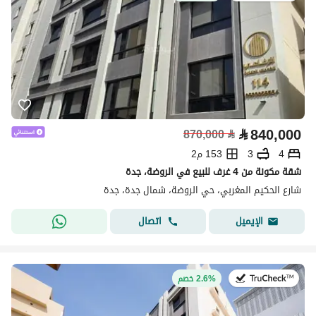
⃁
840,000
870,000
⃁
4
3
153 م2
شقة مكونة من 4 غرف للبيع في الروضة، جدة
شارع الحكيم المغربي، حي الروضة، شمال جدة، جدة
اتصال
الإيميل
في:22 يوليو 2026
2.6% خصم