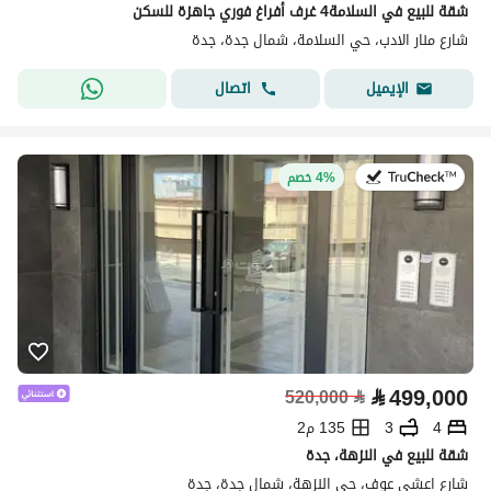
شقة للبيع في السلامة4 غرف أفراغ فوري جاهزة للسكن
شارع منار الادب، حي السلامة، شمال جدة، جدة
اتصال
الإيميل
في:13 يوليو 2026
4% خصم
⃁
499,000
520,000
⃁
4
3
135 م2
شقة للبيع في النزهة، جدة
شارع اعشى عوف، حي النزهة، شمال جدة، جدة