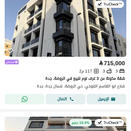
في:22 يوليو 2026
⃁
715,000
3
3
117 م2
شقة مكونة من 3 غرف نوم للبيع في الروضة، جدة
شارع ابو القاسم التنوخي، حي الروضة، شمال جدة، جدة
اتصال
الإيميل
في:13 يوليو 2026
10.4% خصم