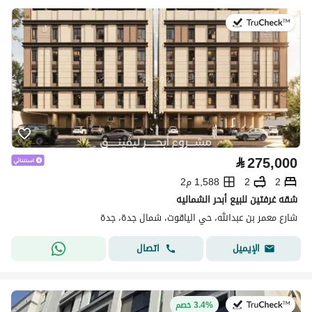
في:30 يوليو 2026
⃁
275,000
2
2
1,588 م2
شقه غرفتين للبيع أبحر الشماليه
شارع معمر بن عبدالله، حي الياقوت، شمال جدة، جدة
اتصال
الإيميل
في:12 يوليو 2026
3.4% خصم