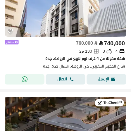
⃁
740,000
760,000
⃁
4
3
130 م2
شقة مكونة من 4 غرف نوم للبيع في الروضة، جدة
شارع الحكيم المغربي، حي الروضة، شمال جدة، جدة
اتصال
الإيميل
في:14 يوليو 2026