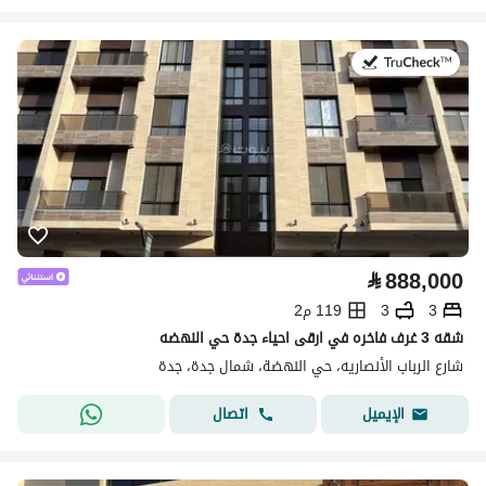
في:26 يوليو 2026
⃁
888,000
3
3
119 م2
شقه 3 غرف فاخره في ارقى احياء جدة حي النهضه
شارع الرباب الأنصاريه، حي النهضة، شمال جدة، جدة
اتصال
الإيميل