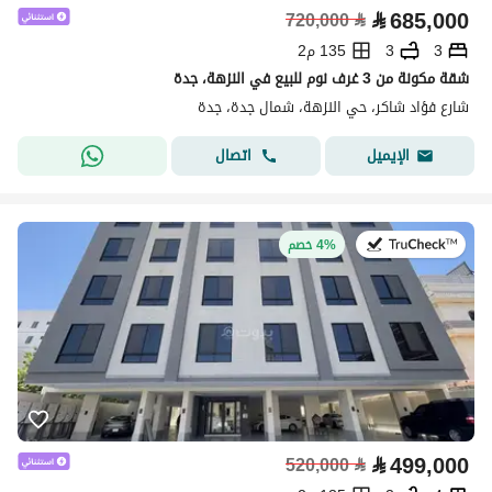
⃁
685,000
720,000
⃁
3
3
135 م2
شقة مكونة من 3 غرف نوم للبيع في النزهة، جدة
شارع فؤاد شاكر، حي النزهة، شمال جدة، جدة
اتصال
الإيميل
في:8 يوليو 2026
4% خصم
⃁
499,000
520,000
⃁