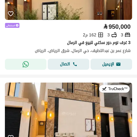
⃁
950,000
3
3
162 م2
3 غرف نوم دور سكني للبيع في الرمال
شارع عمر بن عبداللطيف، حي الرمال، شرق الرياض، الرياض
اتصال
الإيميل
في:9 يوليو 2026