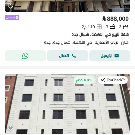
⃁
888,000
3
3
119 م2
شقة للبيع في النهضة، شمال جدة
شارع الرباب الأنصاريه، حي النهضة، شمال جدة، جدة
اتصال
الإيميل
في:8 يوليو 2026
4.8% خصم