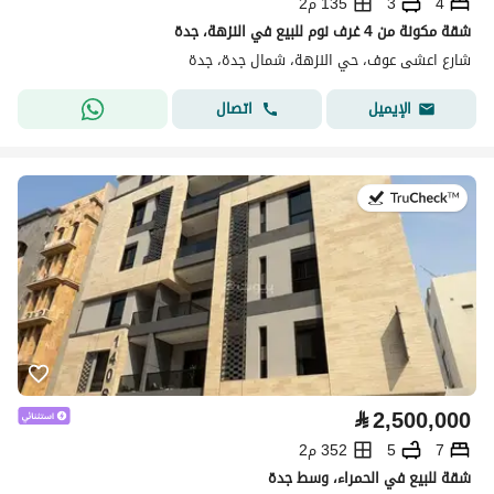
4
3
135 م2
شقة مكونة من 4 غرف نوم للبيع في النزهة، جدة
شارع اعشى عوف، حي النزهة، شمال جدة، جدة
اتصال
الإيميل
في:22 يوليو 2026
⃁
2,500,000
7
5
352 م2
شقة للبيع في الحمراء، وسط جدة