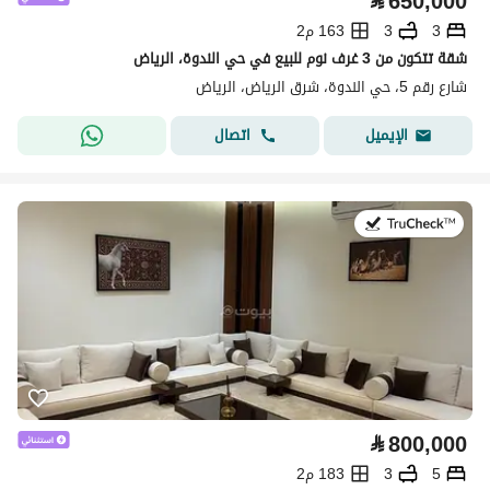
⃁
650,000
3
3
163 م2
شقة تتكون من 3 غرف نوم للبيع في حي الندوة، الرياض
شارع رقم 5، حي الندوة، شرق الرياض، الرياض
اتصال
الإيميل
في:9 يوليو 2026
⃁
800,000
5
3
183 م2