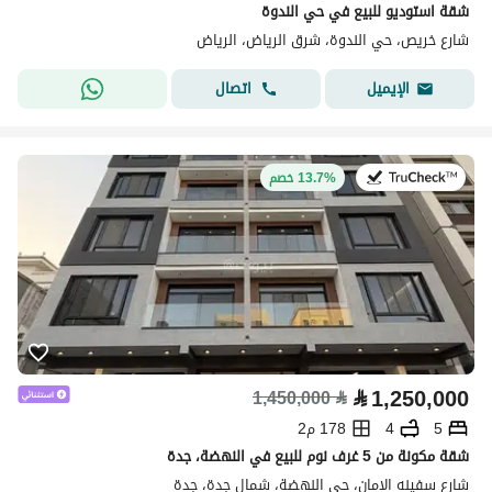
شقة استوديو للبيع في حي الندوة
شارع خريص، حي الندوة، شرق الرياض، الرياض
اتصال
الإيميل
في:8 يوليو 2026
13.7% خصم
⃁
1,250,000
1,450,000
⃁
5
4
178 م2
شقة مكونة من 5 غرف نوم للبيع في النهضة، جدة
شارع سفينه الامان، حي النهضة، شمال جدة، جدة