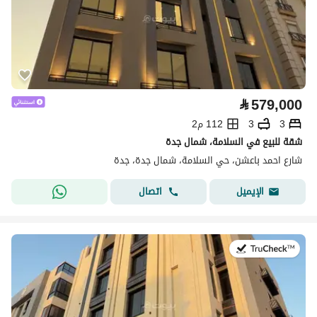
⃁
579,000
3
3
112 م2
شقة للبيع في السلامة، شمال جدة
شارع احمد باعشن، حي السلامة، شمال جدة، جدة
اتصال
الإيميل
في:22 يوليو 2026