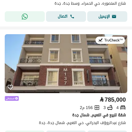
شارع المنصوره، حي الحمراء، وسط جدة، جدة
اتصال
الإيميل
في:8 يوليو 2026
⃁
785,000
4
3
156 م2
شقة للبيع في النعيم, شمال جدة
شارع عبدالروؤف البحراني، حي النعيم، شمال جدة، جدة