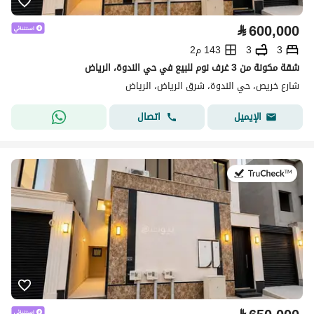
⃁
600,000
3
3
143 م2
شقة مكونة من 3 غرف نوم للبيع في حي الندوة، الرياض
شارع خريص، حي الندوة، شرق الرياض، الرياض
اتصال
الإيميل
في:9 يوليو 2026