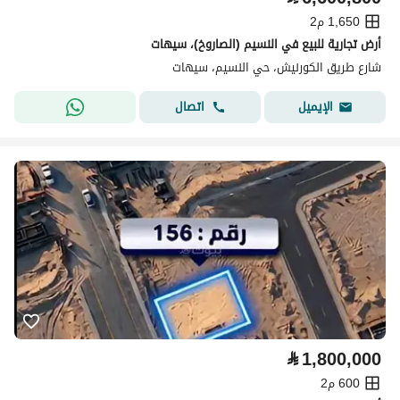
1,650 م2
أرض تجارية للبيع في النسيم (الصاروخ)، سيهات
شارع طريق الكورنيش، حي النسيم، سيهات
اتصال
الإيميل
⃁
1,800,000
600 م2