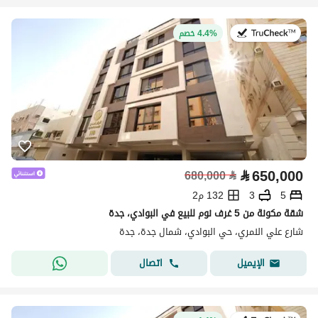
في:12 يوليو 2026
4.4% خصم
⃁
650,000
680,000
⃁
5
3
132 م2
شقة مكونة من 5 غرف نوم للبيع في البوادي، جدة
شارع علي النمري، حي البوادي، شمال جدة، جدة
اتصال
الإيميل