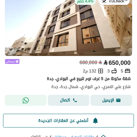
في:22 يوليو 2026
4.4% خصم
⃁
650,000
680,000
⃁
5
3
132 م2
شقة مكونة من 5 غرف نوم للبيع في البوادي، جدة
شارع علي النمري، حي البوادي، شمال جدة، جدة
اتصال
الإيميل
أعلمني عن العقارات الجديدة
عقارات للبيع في سيهات
حي الكوثر