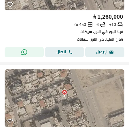
⃁
1,260,000
10+
6
450 م2
فيلا للبيع في النور، سيهات
شارع العليا، حي النور، سيهات
اتصال
الإيميل