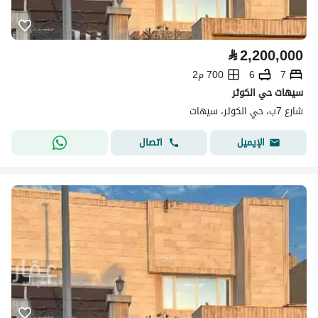
⃁
2,200,000
7
6
700 م2
سيهات حي الكوثر
شارع 7ب، حي الكوثر، سيهات
اتصال
الإيميل