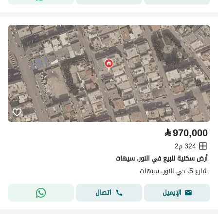
⃁
970,000
324 م2
أرض سكنية للبيع في النور، سيهات
شارع 5، حي النور، سيهات
اتصال
الإيميل