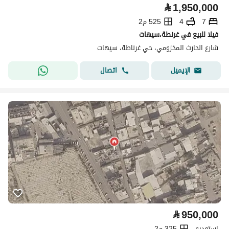
⃁
1,950,000
7
4
525 م2
فيلا للبيع في غرنطة،سيهات
شارع الحارث المخزومي، حي غرناطة، سيهات
اتصال
الإيميل
⃁
950,000
استوديو
325 م2