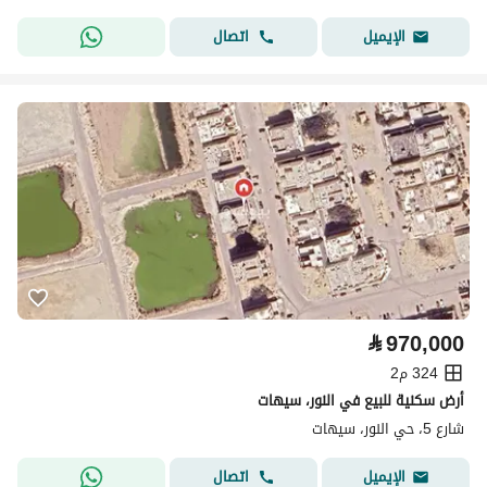
اتصال
الإيميل
⃁
970,000
324 م2
أرض سكنية للبيع في النور، سيهات
شارع 5، حي النور، سيهات
اتصال
الإيميل