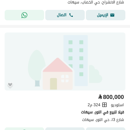
شارع الانشراح، حي الخصاب، سيهات
اتصال
الإيميل
⃁
800,000
استوديو
324 م2
فيلا للبيع في النور، سيهات
شارع 3ا، حي النور، سيهات