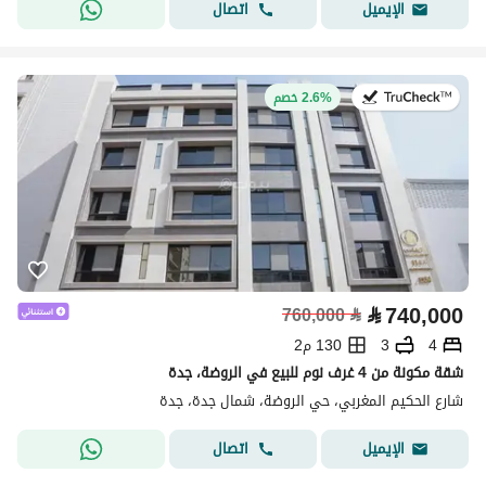
اتصال
الإيميل
في:22 يوليو 2026
2.6% خصم
⃁
740,000
760,000
⃁
4
3
130 م2
شقة مكونة من 4 غرف نوم للبيع في الروضة، جدة
شارع الحكيم المغربي، حي الروضة، شمال جدة، جدة
اتصال
الإيميل