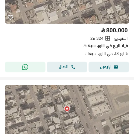
⃁
800,000
استوديو
324 م2
فيلا للبيع في النور، سيهات
شارع 3ا، حي النور، سيهات
اتصال
الإيميل