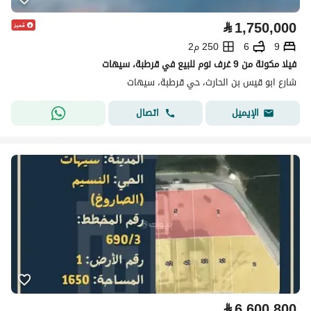
⃁
1,750,000
9
6
250 م2
فيلا مكونة من 9 غرف نوم للبيع في قرطبة، سيهات
شارع ابو قيس بن الحارث، حي قرطبة، سيهات
اتصال
الإيميل
⃁
6,600,800