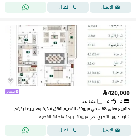
اتصال
الإيميل
⃁
420,000
2
2
122 م2
مشروع مغنى 58 – حي مبروكة، القصيم شقق فاخرة بمعايير عاليةرقم الوحدة 21
شارع هارون الزهري، حي مبروكة، بريدة منطقة القصيم
اتصال
الإيميل