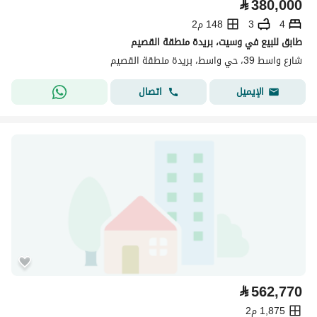
⃁
380,000
4
3
148 م2
طابق للبيع في وسيت، بريدة منطقة القصيم
شارع واسط 39، حي واسط، بريدة منطقة القصيم
اتصال
الإيميل
⃁
562,770
1,875 م2