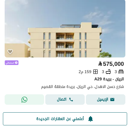
⃁
575,000
3
3
159 م2
A29 الريان - بريدة
شارع حسن الاهدل، حي الريان، بريدة منطقة القصيم
اتصال
الإيميل
أعلمني عن العقارات الجديدة