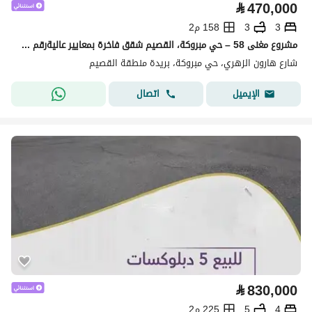
⃁
470,000
3
3
158 م2
مشروع مغنى 58 – حي مبروكة، القصيم شقق فاخرة بمعايير عاليةرقم الوحدة 12
شارع هارون الزهري، حي مبروكة، بريدة منطقة القصيم
اتصال
الإيميل
⃁
830,000
4
5
225 م2