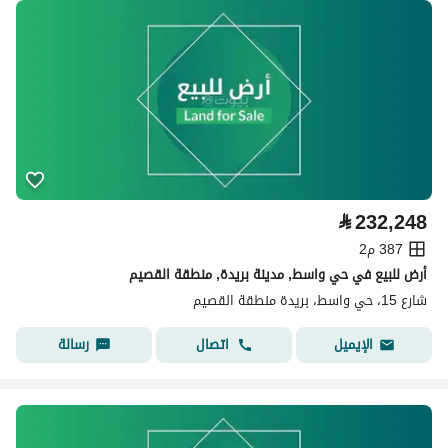
⃁
232,248
387 م2
أرض للبيع في حي واسط, مدينة بريدة, منطقة القصيم
شارع 15، حي واسط، بريدة منطقة القصيم
اتصال
رسالة
الإيميل