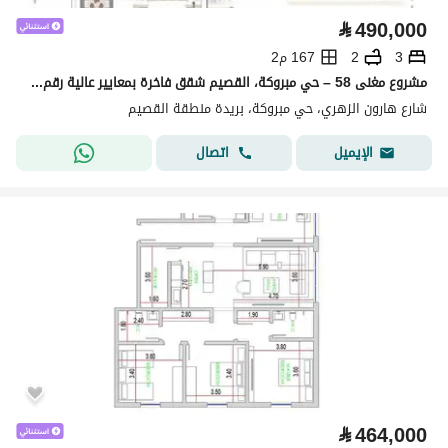
⃁
490,000
3
2
167 م2
مشروع مغنى 58 – حي مبروكة، القصيم شقق فاخرة بمعايير عالية رقم الوحدة 24
شارع هارون الزهري، حي مبروكة، بريدة منطقة القصيم
اتصال
الإيميل
⃁
464,000