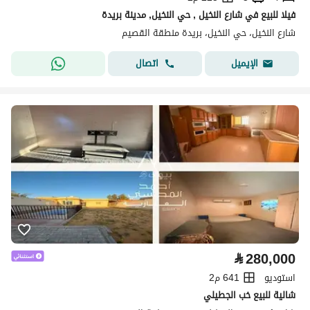
فيلا للبيع في شارع النخيل , حي النخيل, مدينة بريدة
شارع النخيل، حي النخيل، بريدة منطقة القصيم
اتصال
الإيميل
⃁
280,000
استوديو
641 م2
شالية للبيع خب الجطيلي