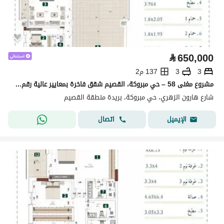
⃁
650,000
3
3
137 م2
مشروع مغنى 58 – حي مبروكة، القصيم شقق فاخرة بمعايير عالية رقم الوحدة 46
شارع هارون الزهري، حي مبروكة، بريدة منطقة القصيم
اتصال
الإيميل