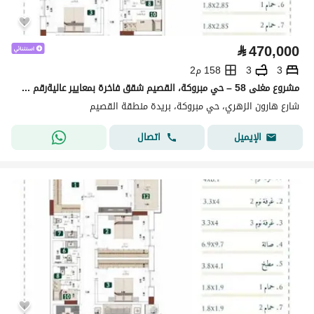
⃁
470,000
3
3
158 م2
مشروع مغنى 58 – حي مبروكة، القصيم شقق فاخرة بمعايير عاليةرقم الوحدة 15
شارع هارون الزهري، حي مبروكة، بريدة منطقة القصيم
اتصال
الإيميل