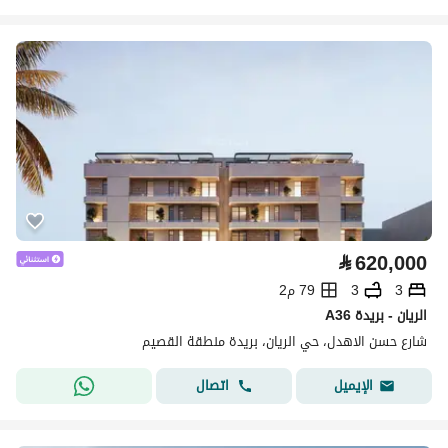
⃁
620,000
3
3
79 م2
A36 الريان - بريدة
شارع حسن الاهدل، حي الريان، بريدة منطقة القصيم
اتصال
الإيميل