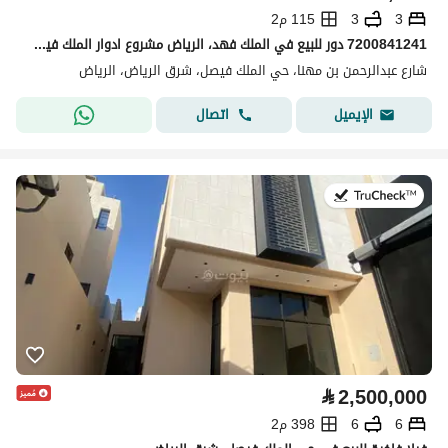
3
3
115 م2
7200841241 دور للبيع في الملك فهد، الرياض مشروع ادوار الملك فيصل
شارع عبدالرحمن بن مهنا، حي الملك فيصل، شرق الرياض، الرياض
اتصال
الإيميل
في:6 يوليو 2026
⃁
2,500,000
6
6
398 م2