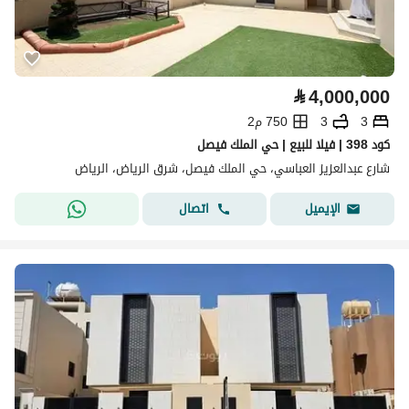
⃁
4,000,000
3
3
750 م2
كود 398 | فيلا للبيع | حي الملك فيصل
شارع عبدالعزيز العباسي، حي الملك فيصل، شرق الرياض، الرياض
اتصال
الإيميل