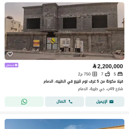
⃁
2,200,000
5
7
750 م2
فيلا مكونة من 5 غرف نوم للبيع في الطيبه، الدمام
شارع 49ب، حي طيبة، الدمام
اتصال
الإيميل