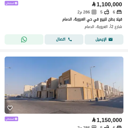
⃁
1,100,000
6
5
286 م2
فيلا بطن للبيع في حي العروبة، الدمام
شارع 2أ، العروبة، الدمام
اتصال
الإيميل
⃁
1,150,000
6
5
286 م2