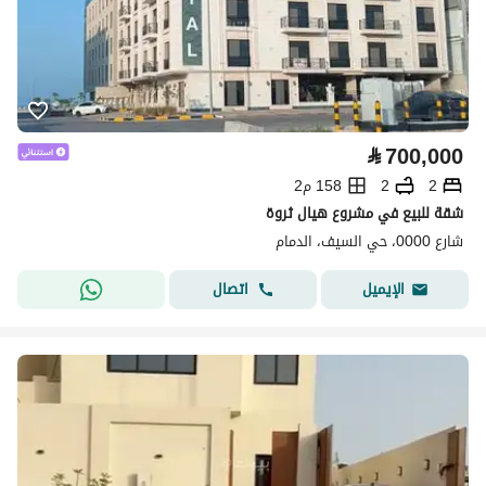
⃁
700,000
2
2
158 م2
شقة للبيع في مشروع هيال ثروة
شارع 0000، حي السيف، الدمام
اتصال
الإيميل