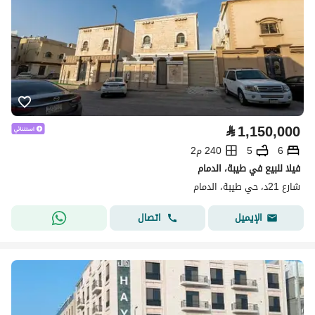
⃁
1,150,000
6
5
240 م2
فيلا للبيع في طيبة، الدمام
شارع 21د، حي طيبة، الدمام
اتصال
الإيميل