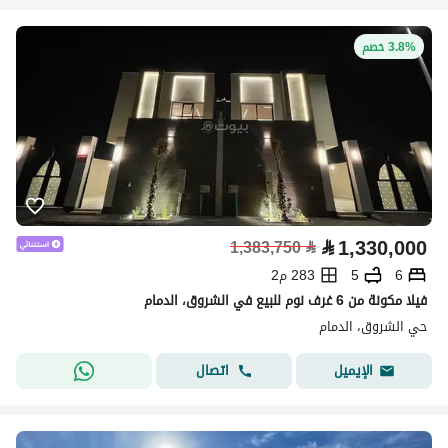
3.8% خصم
⃁
1,330,000
1,383,750
⃁
6
5
283 م2
فيلا مكونة من 6 غرف نوم للبيع في الشروق، الدمام
حي الشروق، الدمام
اتصال
الإيميل