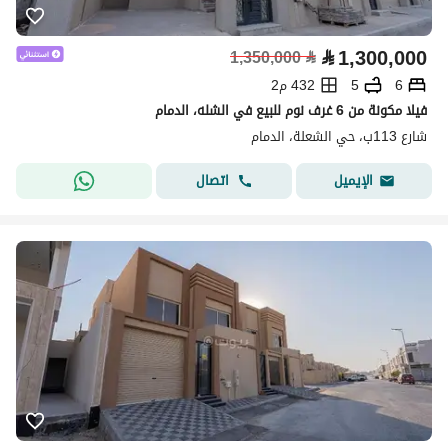
⃁
1,300,000
1,350,000
⃁
6
5
432 م2
فيلا مكونة من 6 غرف نوم للبيع في الشله، الدمام
شارع 113ب، حي الشعلة، الدمام
اتصال
الإيميل