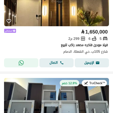
⃁
1,650,000
5
6
299 م2
فيلا مودرن فاخره مصعد راكب للبيع
شارع 105ب، حي الشعلة، الدمام
اتصال
الإيميل
في:26 يوليو 2026
12.9% خصم