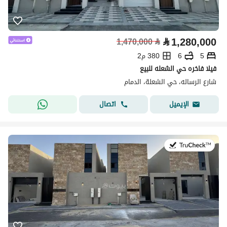
⃁
1,280,000
1,470,000
⃁
5
6
380 م2
فيلا فاخره حي الشعله للبيع
شارع الرساله، حي الشعلة، الدمام
اتصال
الإيميل
في:26 يوليو 2026