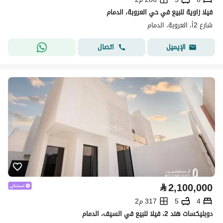
فيلا زاوية للبيع في حي العروبة، الدمام
شارع 2أ، العروبة، الدمام
اتصال
الإيميل
⃁
2,100,000
4
5
317 م2
دوبليكسات هند 2، فيلا للبيع في السيف، الدمام