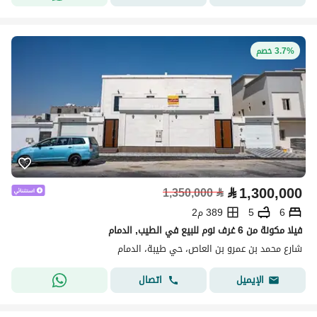
3.7% خصم
⃁
1,300,000
1,350,000
⃁
6
5
389 م2
فيلا مكونة من 6 غرف نوم للبيع في الطيب, الدمام
شارع محمد بن عمرو بن العاص، حي طيبة، الدمام
اتصال
الإيميل