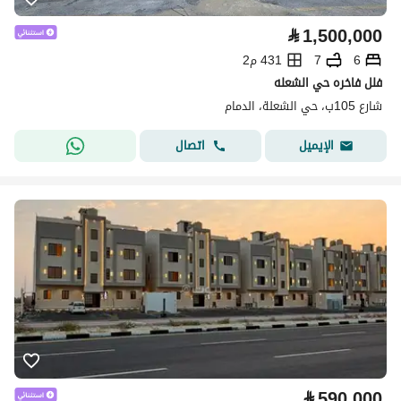
⃁
1,500,000
6
7
431 م2
فلل فاخره حي الشعله
شارع 105ب، حي الشعلة، الدمام
اتصال
الإيميل
⃁
590,000