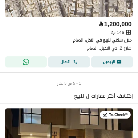
⃁
1,200,000
146 م2
منزل سكني للبيع في النخل، الدمام
شارع 2، حي النخيل، الدمام
اتصال
الإيميل
1 - 5 من 5 عقار
إكتشف أكثر عقارات ل للبيع
في:26 يوليو 2026