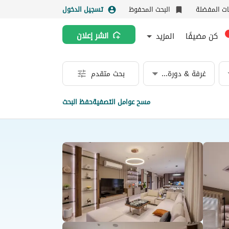
نات المفضلة
البحث المحفوظ
تسجيل الدخول
كن مضيفًا
المزيد
انشر إعلان
غرفة & دورة مياه
بحث متقدم
مسح عوامل التصفية
حفظ البحث