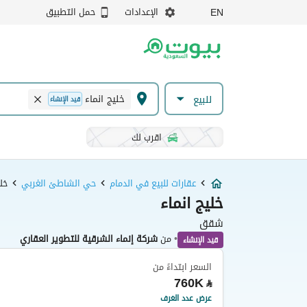
الإعدادات
حمل التطبيق
EN
خليج انماء
للبيع
قيد الإنشاء
اقرب لك
عقارات للبيع في الدمام
حي الشاطئ الغربي
خلي
خليج انماء
شقق
•
من
شركة إنماء الشرقية للتطوير العقاري
قيد الإنشاء
السعر ابتداءً من
760K
⃁
عرض عدد الغرف