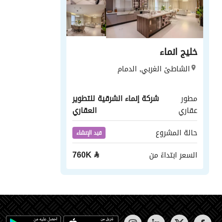
خليج انماء
الشاطئ الغربي, الدمام
مطور
شركة إنماء الشرقية للتطوير
عقاري
العقاري
حالة المشروع
قيد الإنشاء
السعر ابتداءً من
⃁
760K