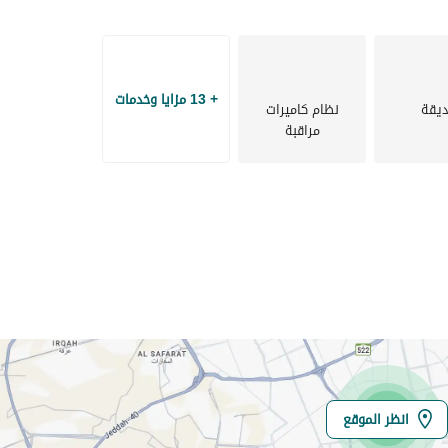
اف الضوئية، ونظام مركزي للتخلص من النفايات، ومصاعد عالية الجودة،
لحياة.
+ 13 مزايا وخدمات
يقة
نظام كاميرات
مراقبة
يضم المشروع مسطحات خضراء ثابتة تتجاوز مساحتها 2,000 متر مربع، توفّر بيئة
ز من جودة الحياة للسكان
انظر الموقع
 جميع المرافق عبر جسور مشاة