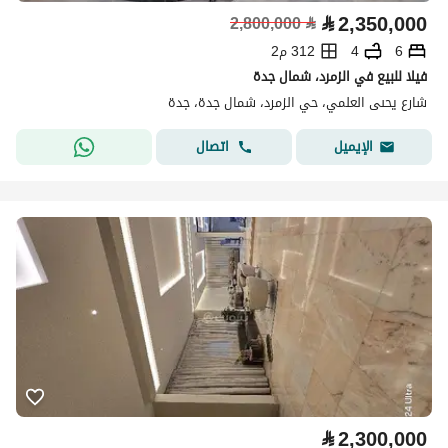
⃁
2,350,000
2,800,000
⃁
6
4
312 م2
فيلا للبيع في الزمرد، شمال جدة
شارع يحىى العلمي، حي الزمرد، شمال جدة، جدة
اتصال
الإيميل
⃁
2,300,000