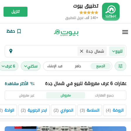
تطبيق بيوت
تنزيل
+140 ألف تنزيل للتطبيق
حفظ
شمال جدة
للبيع
سكني
6 غرف
الجميع
جاهز
قيد الإنشاء
عقارات 6 غرف مفروشة للبيع في شمال جدة
الأكثر مشاهدة
جميع العقارات
مفروش
غير مفروش
الروضة
(
4
)
السلامة
(
3
)
الصواري
(
2
)
ابحر الجنوبية
(
2
)
الواحة
(
2