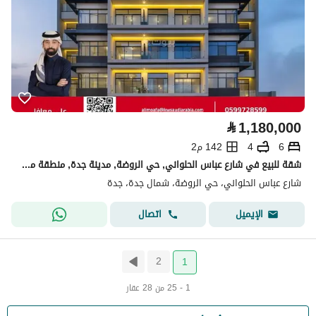
⃁
1,180,000
6
4
142 م2
شقة للبيع في شارع عباس الحلواني, حي الروضة, مدينة جدة, منطقة مكة المكرمة
شارع عباس الحلواني، حي الروضة، شمال جدة، جدة
اتصال
الإيميل
2
1
1 - 25 من 28 عقار