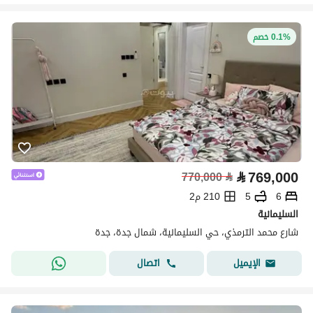
0.1% خصم
⃁
769,000
770,000
⃁
6
5
210 م2
السليمانية
شارع محمد الترمذي، حي السليمانية، شمال جدة، جدة
اتصال
الإيميل