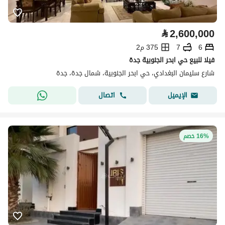
⃁
2,600,000
6
7
375 م2
فيلا للبيع حي ابحر الجنوبية جدة
شارع سليمان البغدادي، حي ابحر الجنوبية، شمال جدة، جدة
اتصال
الإيميل
16% خصم