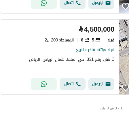
الإيميل
اتصال
⃁
4,500,000
فیلا
5
6
200 م2
المساحة
:
فيلا مؤثثة فاخره للبيع
شارع رقم 331، حي الملقا، شمال الرياض، الرياض
الإيميل
اتصال
1 - 3 من 3 عقار