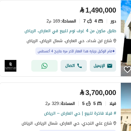
⃁
1,490,000
دور
4
7
169 م2
المساحة
:
طابق مكون من 4 غرف نوم للبيع في العارض، الرياض
شارع ابن شداد، حي العارض، شمال الرياض، الرياض
قام الوكيل بزيارة هذا العقار لآخر مرة بتاريخ 4 أغسطس
الإيميل
اتصال
⃁
3,700,000
فیلا
5
5
329 م2
المساحة
:
# فيلا فاخرة للبيع | حي العارض – الرياض
شارع علي النجدي، حي العارض، شمال الرياض، الرياض