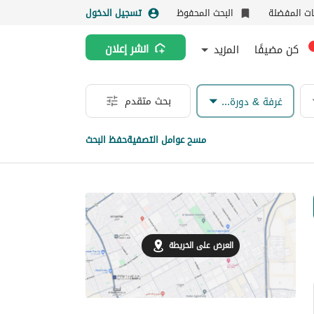
نات المفضلة
البحث المحفوظ
تسجيل الدخول
كن مضيفًا
المزيد
انشر إعلان
بحث متقدم
غرفة & دورة مياه
مسح عوامل التصفية
حفظ البحث
العرض على الخريطة