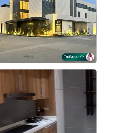
Tru
Broker
™