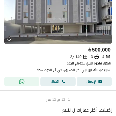
⃁
500,000
4
3
140 م2
شقق فاخره للبيع مكه/ام الچود
شارع عبدالله ابن ابي بكر الصديق، حي أم الجود، مكة
اتصال
الإيميل
1 - 13 من 13 عقار
إكتشف أكثر عقارات ل للبيع