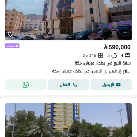
⃁
590,000
4
3
145 م2
شقة للبيع في بطحاء قريش، مكة
شارع إبراهيم بن الريس، حي بطحاء قريش، مكة
اتصال
الإيميل