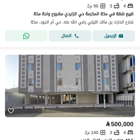
4
3
96 م2
للبيع شقة في مكة المكرمة حي الزايدي مشروع واحة مكة
شارع الحارث بن مالك الليثي رضي الله عنه، حي أم الجود، مكة
اتصال
الإيميل
⃁
500,000
4
3
140 م2