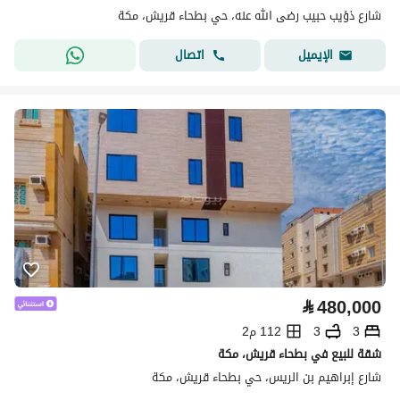
شارع ذؤيب حبيب رضى الله عنه، حي بطحاء قريش، مكة
اتصال
الإيميل
⃁
480,000
3
3
112 م2
شقة للبيع في بطحاء قريش، مكة
شارع إبراهيم بن الريس، حي بطحاء قريش، مكة