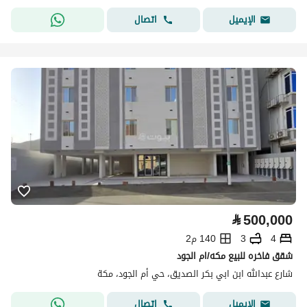
اتصال
الإيميل
⃁
500,000
4
3
140 م2
شقق فاخره للبيع مكه/ام الجود
شارع عبدالله ابن ابي بكر الصديق، حي أم الجود، مكة
اتصال
الإيميل