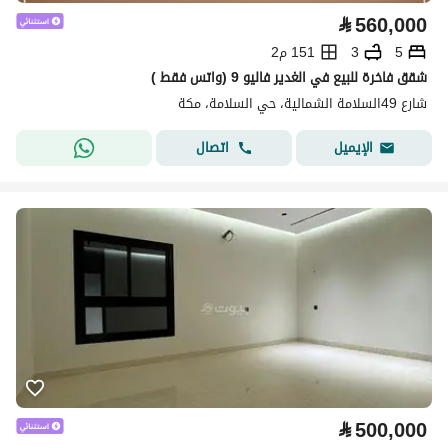
⃁
560,000
5
3
151 م2
شقق فاخرة للبيع في الغدير فاليو 9 (واتس فقط )
شارع 49السلامة الشمالية، حي السلامة، مكة
اتصال
الإيميل
⃁
500,000