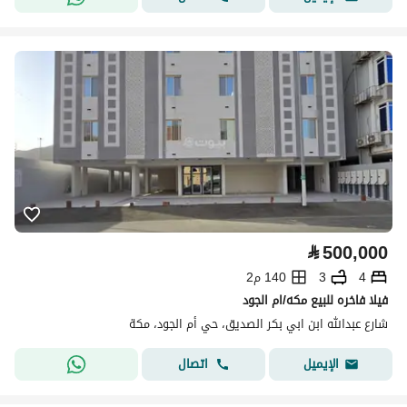
⃁
500,000
4
3
140 م2
فيلا فاخره للبيع مكه/ام الجود
شارع عبدالله ابن ابي بكر الصديق، حي أم الجود، مكة
اتصال
الإيميل