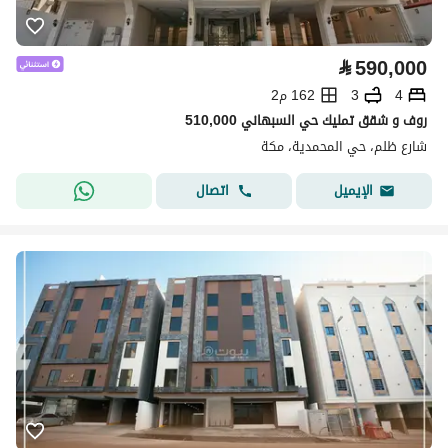
⃁
590,000
4
3
162 م2
روف و شقق تمليك حي السبهاني 510,000
شارع ظلم، حي المحمدية، مكة
اتصال
الإيميل