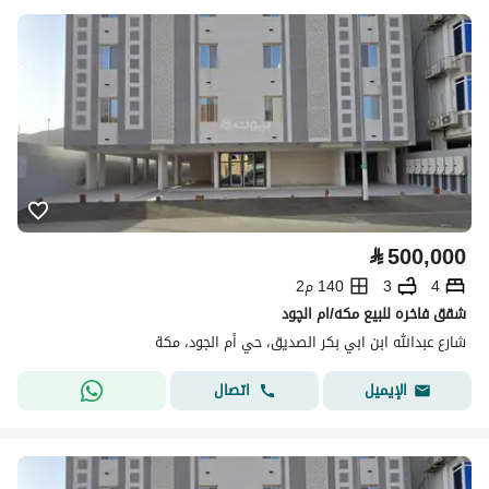
⃁
500,000
4
3
140 م2
شقق فاخره للبيع مكه/ام الچود
شارع عبدالله ابن ابي بكر الصديق، حي أم الجود، مكة
اتصال
الإيميل