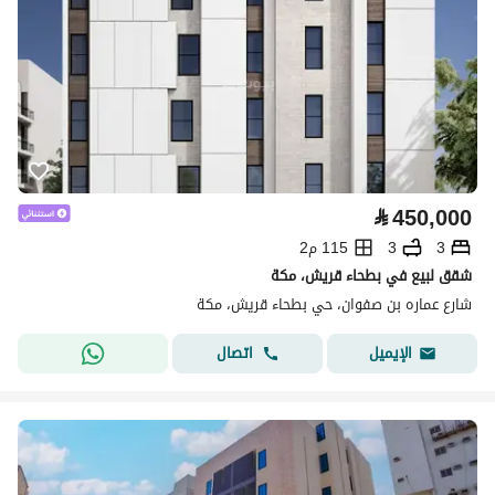
⃁
450,000
3
3
115 م2
شقق لبيع في بطحاء قريش، مكة
شارع عماره بن صفوان، حي بطحاء قريش، مكة
اتصال
الإيميل