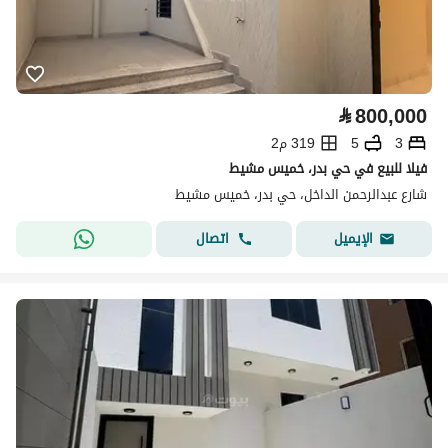
⃁
800,000
3
5
319 م2
فيلا للبيع في حي بدر، خميس مشيط
شارع عبدالرحمن الداخل، حي بدر، خميس مشيط
اتصال
الإيميل