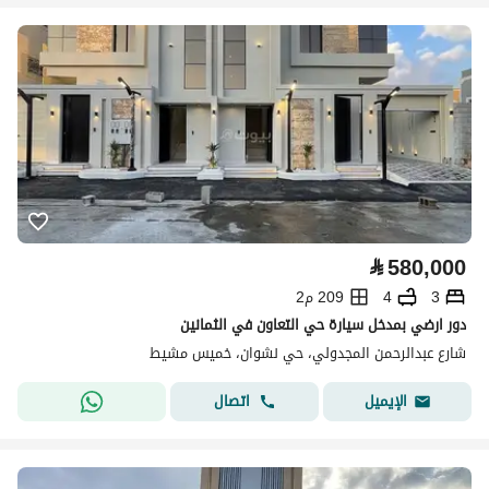
⃁
580,000
3
4
209 م2
دور ارضي بمدخل سيارة حي التعاون في الثمانين
شارع عبدالرحمن المجدولي، حي نشوان، خميس مشيط
اتصال
الإيميل