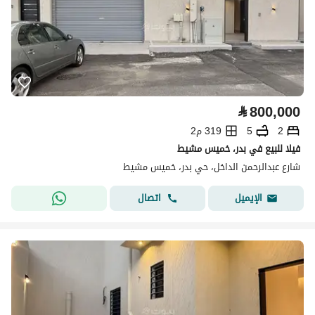
⃁
800,000
2
5
319 م2
فيلا للبيع في بدر، خميس مشيط
شارع عبدالرحمن الداخل، حي بدر، خميس مشيط
اتصال
الإيميل