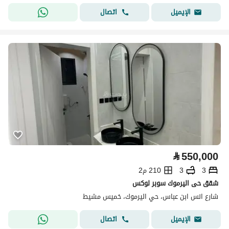
اتصال
الإيميل
⃁
550,000
3
3
210 م2
شقق حى اليرموك سوبر لوكس
شارع انس ابن عباس، حي اليرموك، خميس مشيط
اتصال
الإيميل