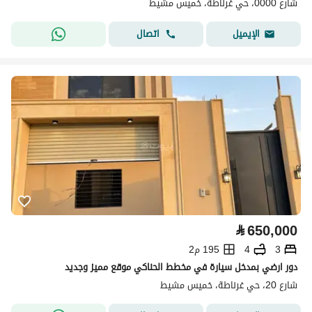
شارع 0000، حي غرناطة، خميس مشيط
اتصال
الإيميل
⃁
650,000
3
4
195 م2
دور ارضي بمدخل سيارة في مخطط الحناكي موقع مميز وجديد
شارع 20، حي غرناطة، خميس مشيط