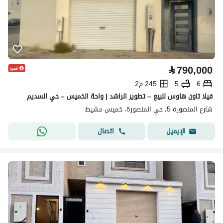
⃁
790,000
6
5
245 م2
فيلا تاون هاوس للبيع – تطوير الراشد | واحة الخميس – حي السديم
شارع المنصورة 5، حي المنصورة، خميس مشيط
اتصال
الإيميل