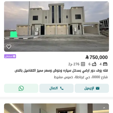
⃁
750,000
4
6
276 م2
فله روف دور ارضي بمدخل سياره وحوش وسعر مميز التفاصيل بالنص
شارع 0000، حي غرناطة، خميس مشيط
اتصال
الإيميل