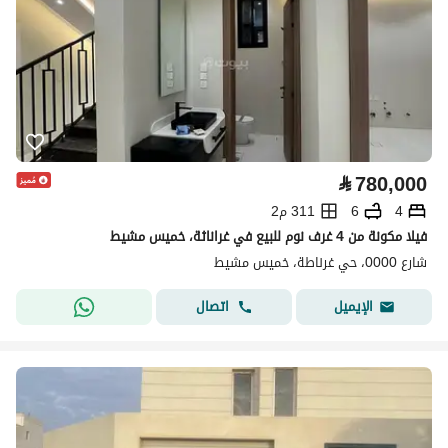
⃁
780,000
4
6
311 م2
فيلا مكونة من 4 غرف نوم للبيع في غراناثة، خميس مشيط
شارع 0000، حي غرناطة، خميس مشيط
اتصال
الإيميل