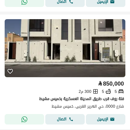
اتصال
الإيميل
⃁
850,000
5
5
300 م2
فلة روف قرب طريق المدينة العسكرية بخميس مشيط
شارع 0000، حي الهرير الغربى، خميس مشيط
اتصال
الإيميل