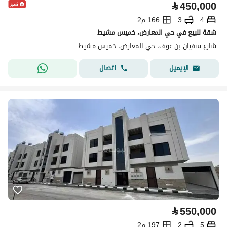
⃁
450,000
4
3
166 م2
شقة للبيع في حي المعارض، خميس مشيط
شارع سفيان بن عوف، حي المعارض، خميس مشيط
اتصال
الإيميل
⃁
550,000
5
2
197 م2