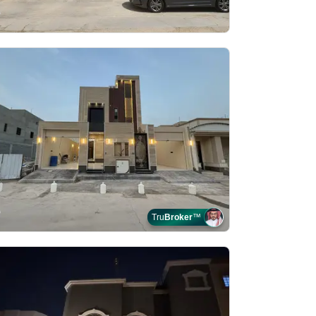
Tru
Broker
™