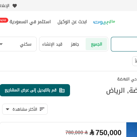
الإعلا
ابحث عن الوكيل
استثمر في السعودية
جديد
الجميع
جاهز
قيد الإنشاء
سكني
ً
حي النهضة
ة, الرياض
قم بالتبديل إلى عرض المشاريع
الأكثر مشاهدة
⃁
750,000
780,000
⃁