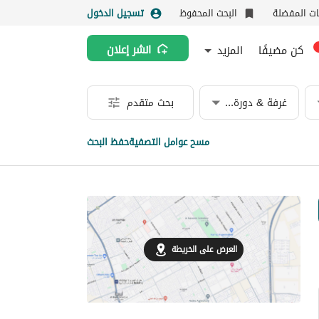
نات المفضلة
البحث المحفوظ
تسجيل الدخول
كن مضيفًا
المزيد
انشر إعلان
غرفة & دورة مياه
بحث متقدم
مسح عوامل التصفية
حفظ البحث
العرض على الخريطة