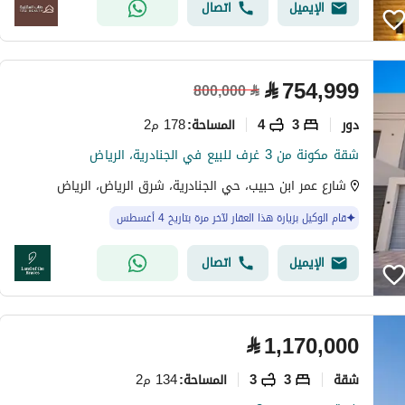
الإيميل
اتصال
⃁
754,999
800,000
⃁
دور
3
4
178 م2
المساحة
:
شقة مكونة من 3 غرف للبيع في الجنادرية، الرياض
شارع عمر ابن حبيب، حي الجنادرية، شرق الرياض، الرياض
قام الوكيل بزيارة هذا العقار لآخر مرة بتاريخ 4 أغسطس
الإيميل
اتصال
⃁
1,170,000
شقة
3
3
134 م2
المساحة
: