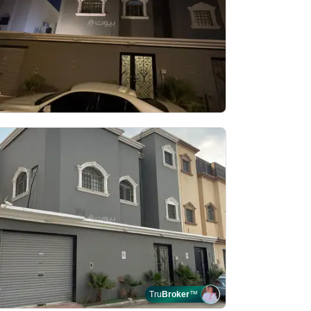
Tru
Broker
™