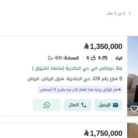
1 - 5 من 5 عقار
⃁
1,350,000
فیلا
6
6
400 م2
المساحة
:
فلة دوبلكس في حي الجنادرية (مخطط الشروق )
شارع رقم 228، حي الجنادرية، شرق الرياض، الرياض
قام الوكيل بزيارة هذا العقار لآخر مرة بتاريخ 8 أغسطس
الإيميل
اتصال
⃁
1,750,000