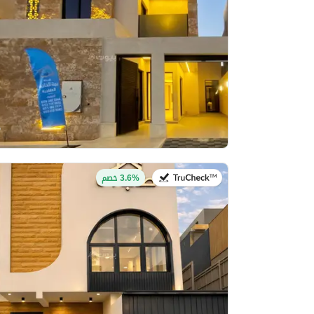
في:11 يوليو 2026
3.6% خصم