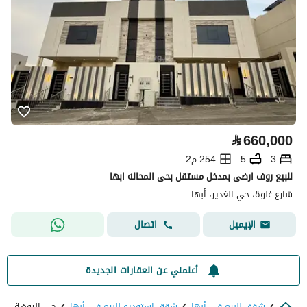
⃁
660,000
3
5
254 م2
للبيع روف ارضى بمدخل مستقل بحى المحاله ابها
شارع غنوة، حي الغدير، أبها
اتصال
الإيميل
أعلمني عن العقارات الجديدة
شقق للبيع في أبها
شقق استوديو للبيع في أبها
حي الروضة