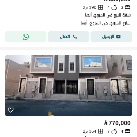
3
4
190 م2
شقة للبيع في المروج، أبها
شارع المروج، حي المروج، أبها
اتصال
الإيميل
⃁
770,000
4
7
364 م2