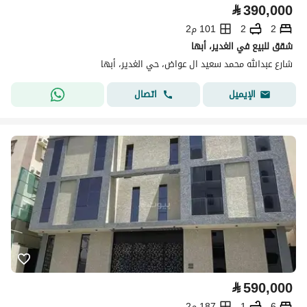
⃁
390,000
2
2
101 م2
شقق للبيع في الغدير، أبها
شارع عبدالله محمد سعيد ال عواض، حي الغدير، أبها
اتصال
الإيميل
⃁
590,000
6
1
187 م2