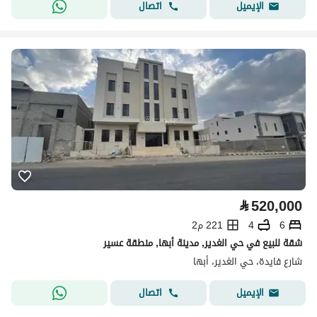
اتصال
الإيميل
⃁
520,000
6
4
221 م2
شقة للبيع في حي الغدير, مدينة أبها, منطقة عسير
شارع فايدة، حي الغدير، أبها
اتصال
الإيميل