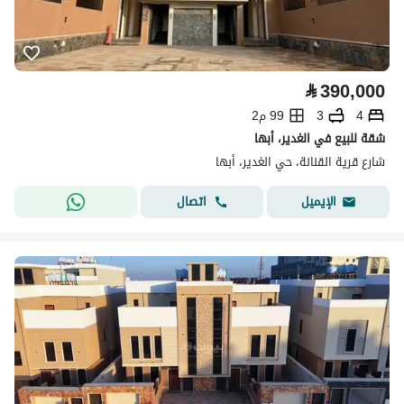
⃁
390,000
4
3
99 م2
شقة للبيع في الغدير، أبها
شارع قرية القنانة، حي الغدير، أبها
اتصال
الإيميل