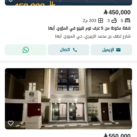
⃁
450,000
5
3
203 م2
شقة مكونة من 5 غرف نوم للبيع في المرّوج، أبها
شارع لطف بن محمد الزبيري، حي المروج، أبها
اتصال
الإيميل
⃁
550,000