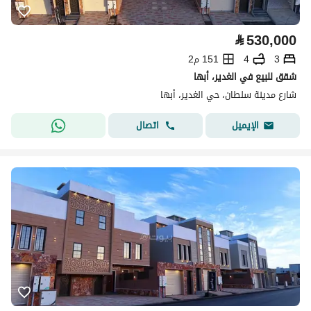
⃁
530,000
3
4
151 م2
شقق للبيع في الغدير، أبها
شارع مدينة سلطان، حي الغدير، أبها
اتصال
الإيميل