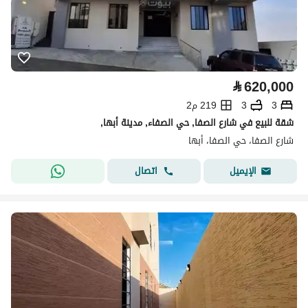
⃁
620,000
3
3
219 م2
شقة للبيع في شارع الصفا, حي الصفاء, مدينة أبها,
شارع الصفا، حي الصفا، أبها
اتصال
الإيميل