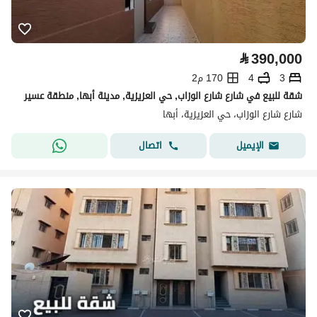
⃁
390,000
3
4
170 م2
شقة للبيع في شارع شارع الوزاب, حي العزيزية, مدينة أبها, منطقة عسير
شارع شارع الوزاب، حي العزيزية، أبها
اتصال
الإيميل