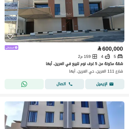
⃁
600,000
5
4
159 م2
شقة مكونة من 5 غرف نوم للبيع في العرين، أبها
شارع 111 العرين، حي العرين، أبها
اتصال
الإيميل