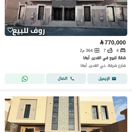
⃁
770,000
4
7
364 م2
شقة للبيع في الغدير، أبها
شارع شرفة، حي الغدير، أبها
اتصال
الإيميل