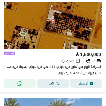
⃁
1,500,000
5
1
2,528 م2
استراحة للبيع في شارع قريه ديراب 472, حي قريه ديراب, مدينة قريه ديراب, منطقة الرياض
شارع قريه ديراب 472، قريه ديراب
اتصال
الإيميل