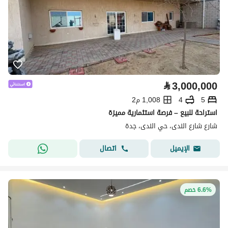
⃁
3,000,000
5
4
1,008 م2
استراحة للبيع – فرصة استثمارية مميزة
شارع شارع الندى، حي الندى، جدة
اتصال
الإيميل
6.6% خصم