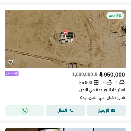
5% خصم
⃁
950,000
1,000,000
⃁
4
4
900 م2
استراحة للبيع جدة حي الندى
شارع ذهبان، حي الندى، جدة
اتصال
الإيميل