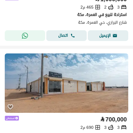
3
2
465 م2
استراحة للبيع في العمرة، مكة
شارع البراري، حي العمرة، مكة
اتصال
الإيميل
⃁
700,000
3
3
690 م2