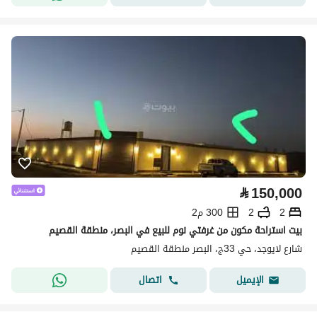
⃁
150,000
2
2
300 م2
بيت استراحة مكون من غرفتي نوم للبيع في البصر، منطقة القصيم
شارع لايوجد، حي 33ج، البصر منطقة القصيم
اتصال
الإيميل