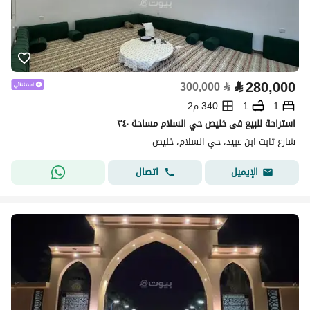
⃁
280,000
300,000
⃁
1
1
340 م2
استراحة للبيع فى خليص حي السلام مساحة ٣٤٠
شارع ثابت ابن عبيد، حي السلام، خليص
اتصال
الإيميل