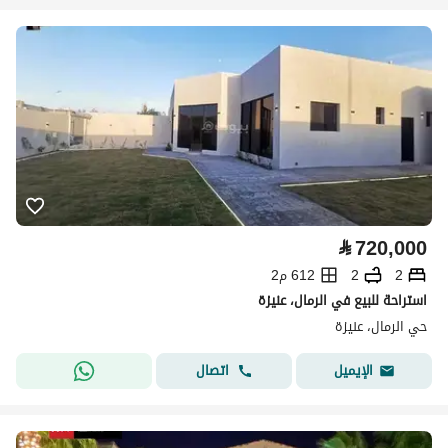
⃁
720,000
2
2
612 م2
استراحة للبيع في الرمال، عنيزة
حي الرمال، عنيزة
اتصال
الإيميل