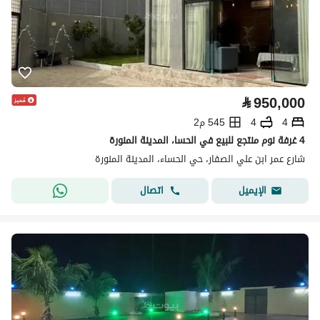
⃁
950,000
4
4
545 م2
4 غرفة نوم منتجع للبيع في الحسا، المدينة المنورة
شارع عمر ابن علي الصفار، حي الحساء، المدينة المنورة
اتصال
الإيميل