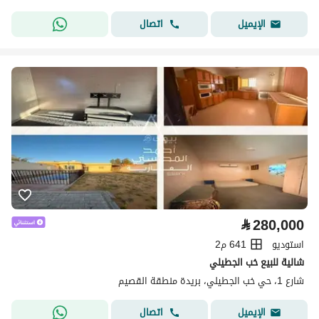
اتصال
الإيميل
⃁
280,000
استوديو
641 م2
شالية للبيع خب الجطيلي
شارع 1، حي خب الجطيلي، بريدة منطقة القصيم
اتصال
الإيميل