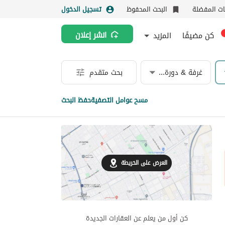
نات المفضلة
البحث المحفوظ
تسجيل الدخول
كن مضيفًا
المزيد
انشر إعلان
غرفة & دورة مياه
بحث متقدم
مسح عوامل التصفية
حفظ البحث
العرض على الخريطة
كن أول من يعلم عن العقارات الجديدة