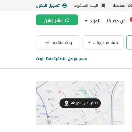
نات المفضلة
البحث المحفوظ
تسجيل الدخول
كن مضيفًا
المزيد
انشر إعلان
غرفة & دورة مياه
بحث متقدم
مسح عوامل التصفية
حفظ البحث
العرض على الخريطة