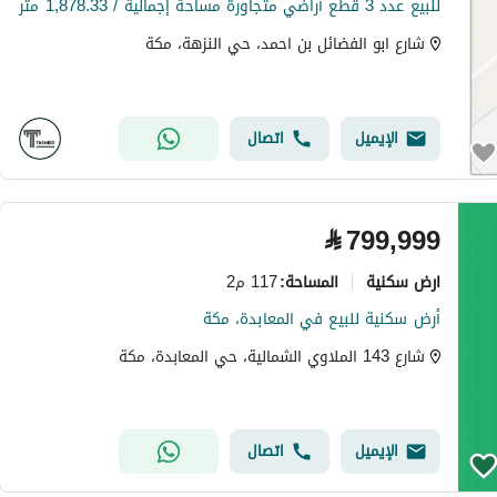
للبيع عدد 3 قطع أراضي متجاورة مساحة إجمالية / 1,878.33 متر
شارع ابو الفضائل بن احمد، حي النزهة، مكة
الإيميل
اتصال
⃁
799,999
ارض سكنية
117 م2
المساحة
:
أرض سكنية للبيع في المعابدة، مكة
شارع 143 الملاوي الشمالية، حي المعابدة، مكة
الإيميل
اتصال