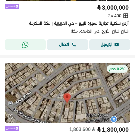
⃁
3,000,000
400 م2
أرض سكنية تجارية مميزة للبيع – حي العزيزية | مكة المكرمة
شارع شارع الأريج، حي الجامعة، مكة
اتصال
الإيميل
0.2% خصم
⃁
1,800,000
1,803,600
⃁