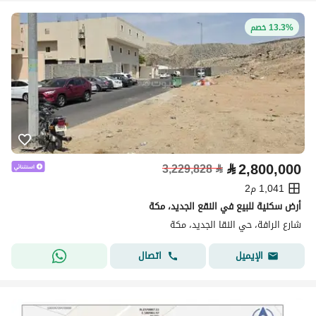
13.3% خصم
⃁
2,800,000
3,229,828
⃁
1,041 م2
أرض سكنية للبيع في النقع الجديد، مكة
شارع الرافة، حي النقا الجديد، مكة
اتصال
الإيميل