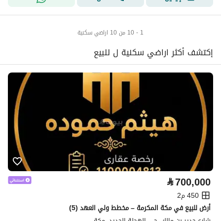
1 - 10 من 10 اراضي سكنية
إكتشف أكثر اراضي سكنية ل للبيع
⃁
700,000
450 م2
أرض للبيع في مكة المكرمة – مخطط ولي العهد (5)
شارع حدير بن مالك، حي الهجلة الجديد، مكة