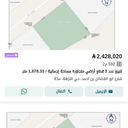
⃁
2,428,020
592 م2
للبيع عدد 3 قطع أراضي متجاورة مساحة إجمالية / 1,878.33 متر
شارع ابو الفضائل بن احمد، حي النزهة، مكة
اتصال
الإيميل