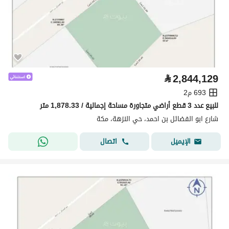
⃁
2,844,129
693 م2
للبيع عدد 3 قطع أراضي متجاورة مساحة إجمالية / 1,878.33 متر
شارع ابو الفضائل بن احمد، حي النزهة، مكة
اتصال
الإيميل