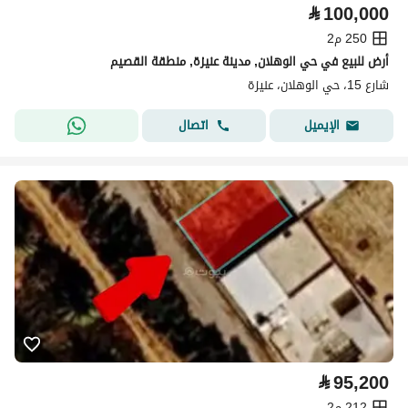
⃁
100,000
250 م2
أرض للبيع في حي الوهلان, مدينة عنيزة, منطقة القصيم
شارع 15، حي الوهلان، عنيزة
اتصال
الإيميل
⃁
95,200
212 م2