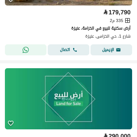
⃁
179,790
335 م2
أرض سكنية للبيع في الخزامة، عنيزة
شارع 1، حي الخزامى، عنيزة
اتصال
الإيميل
⃁
290,000