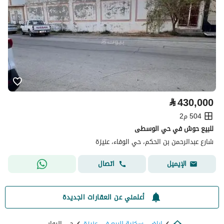
⃁
430,000
504 م2
للبيع حوش في حي الوسطى
شارع عبدالرحمن بن الحكم، حي الوفاء، عنيزة
اتصال
الإيميل
أعلمني عن العقارات الجديدة
اراضي سكنية للبيع في عنيزة
حي الروابي