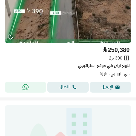
⃁
250,380
390 م2
للبيع ارض في موقع استراتيجي
حي الروابي، عنيزة
اتصال
الإيميل