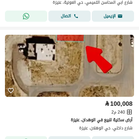
شارع ابي المحاسن التميمي، حي العونية، عنيزة
اتصال
الإيميل
⃁
100,008
240 م2
أرض سكنية للبيع في الوهدان، عنيزة
شارع داخلي، حي الوهلان، عنيزة