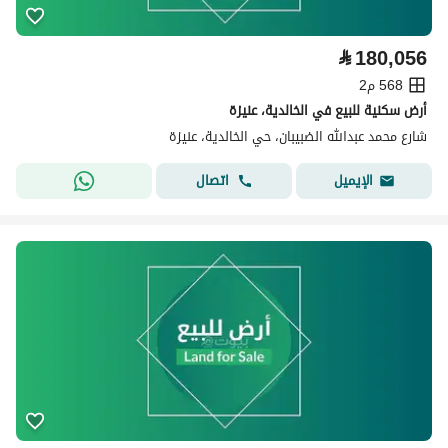
⃁
180,056
568 م2
أرض سكنية للبيع في الخالدية، عنيزة
شارع محمد عبدالله الضبيبان، حي الخالدية، عنيزة
اتصال
الإيميل