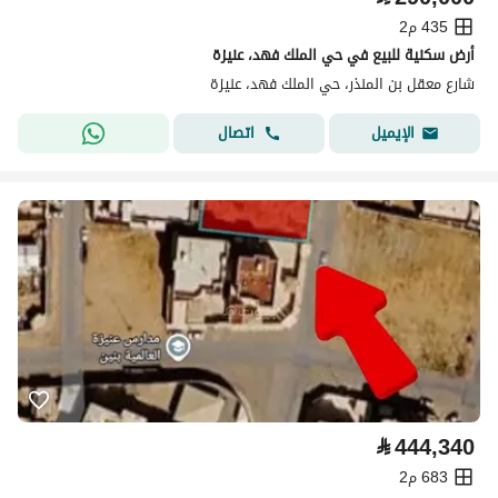
435 م2
أرض سكنية للبيع في حي الملك فهد، عنيزة
شارع معقل بن المنذر، حي الملك فهد، عنيزة
اتصال
الإيميل
⃁
444,340
683 م2