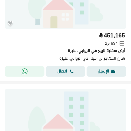
⃁
451,165
694 م2
أرض سكنية للبيع في الروابي، عنيزة
شارع المهاجر بن امية، حي الروابي، عنيزة
اتصال
الإيميل