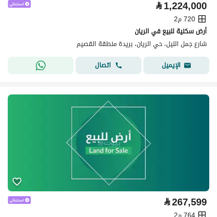
⃁
1,224,000
720 م2
أرض سكنية للبيع في الريان
شارع جمل الليل، حي الريان، بريدة منطقة القصيم
اتصال
الإيميل
⃁
267,599
764 م2