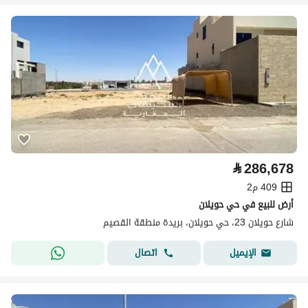
⃁
286,678
409 م2
أرض للبيع في حي حويلان
شارع حويلان 23، حي حويلان، بريدة منطقة القصيم
اتصال
الإيميل