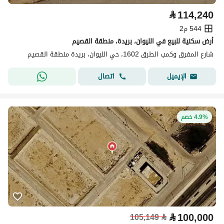
⃁
114,240
544 م2
أرض سكنية للبيع في الليوان، بريدة، منطقة القصيم
شارع المفرق وكمب الطرق 1602، حي الليوان، بريدة منطقة القصيم
اتصال
الإيميل
4.9% خصم
⃁
100,000
105,149
⃁