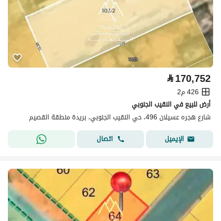
⃁
170,752
426 م2
أرض للبيع في النقيب الجنوبي
شارع هجره عسيلان 496، حي النقيب الجنوبي، بريدة منطقة القصيم
اتصال
الإيميل