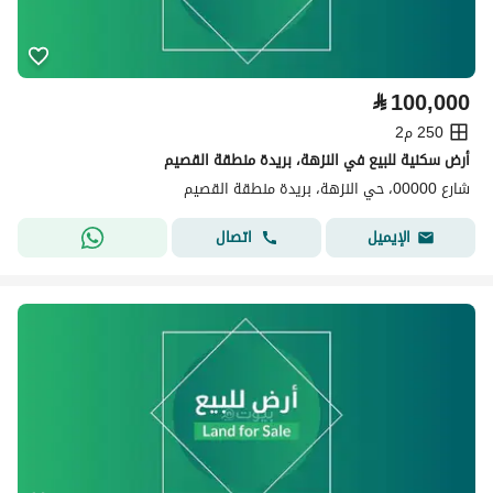
⃁
100,000
250 م2
أرض سكنية للبيع في النزهة، بريدة منطقة القصيم
شارع 00000، حي النزهة، بريدة منطقة القصيم
اتصال
الإيميل