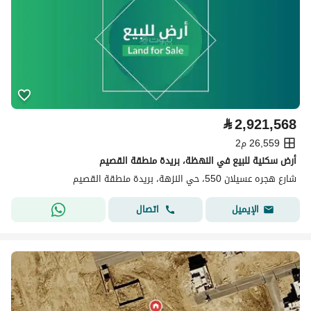
⃁
2,921,568
26,559 م2
أرض سكنية للبيع في النهظة، بريدة منطقة القصيم
شارع هجره عسيلان 550، حي النزهة، بريدة منطقة القصيم
اتصال
الإيميل