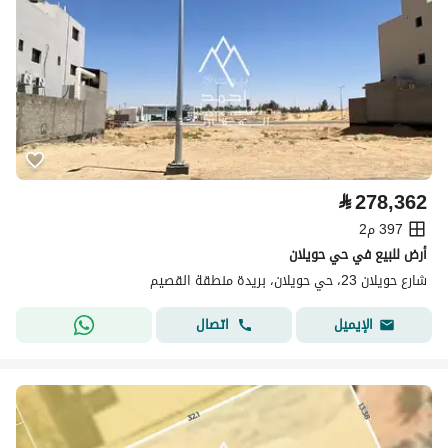
⃁
278,362
397 م2
أرض للبيع في حي حويلان
شارع حويلان 23، حي حويلان، بريدة منطقة القصيم
اتصال
الإيميل